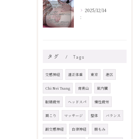
2025/12/14
:
タグ
Tags
交感神経
適正体重
東京
港区
Chi Nei Tsang
南青山
氣内臓
眼精疲労
ヘッドスパ
慢性疲労
肩こり
マッサージ
整体
バランス
副交感神経
自律神経
腸もみ