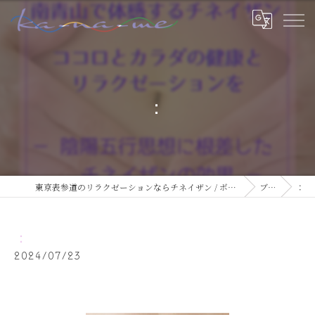
：
東京表参道のリラクゼーションならチネイザン / ボディ & マインドケアサロン ka-na-me
ブログ
：
：
2024/07/23