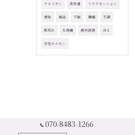
チネイザン
表参道
リラクゼーション
便秘
腸活
不眠
腰痛
不調
肌荒れ
生理痛
疲労回復
冷え
女性ホルモン
070-8483-1266