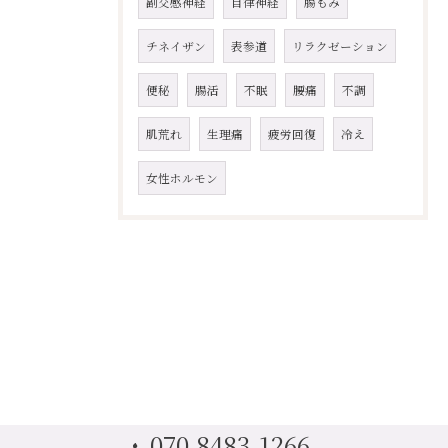
副交感神経
自律神経
腸もみ
チネイザン
表参道
リラクゼーション
便秘
腸活
不眠
腰痛
不調
肌荒れ
生理痛
疲労回復
冷え
女性ホルモン
070-8483-1266