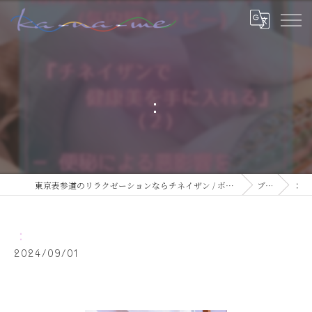
：
東京表参道のリラクゼーションならチネイザン / ボディ & マインドケアサロン ka-na-me
ブログ
：
：
2024/09/01