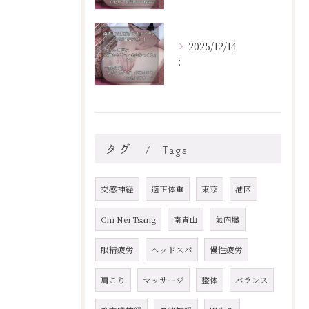
2025/12/14
:
タグ
Tags
交感神経
適正体重
東京
港区
Chi Nei Tsang
南青山
氣内臓
眼精疲労
ヘッドスパ
慢性疲労
肩こり
マッサージ
整体
バランス