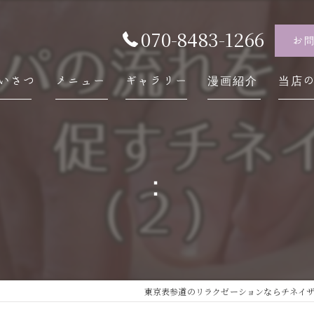
070-8483-1266
お
いさつ
メニュー
ギャラリー
漫画紹介
当店
チネ
自律
：
スト
内臓
慢性
東京表参道のリラクゼーションならチネイザン /