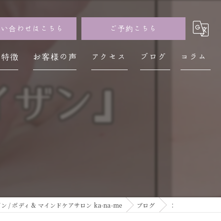
問い合わせはこちら
ご予約こちら
の特徴
お客様の声
アクセス
ブログ
コラム
イザン
神経
レス
不調
疲労
 ボディ & マインドケアサロン ka-na-me
ブログ
：