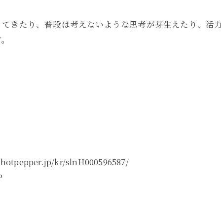
ってきたり、普段は考えないような思考が芽生えたり、活
す。
pper.jp/kr/slnH000596587/
P