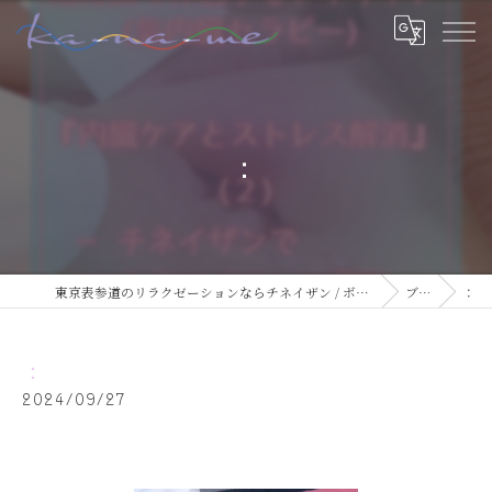
：
東京表参道のリラクゼーションならチネイザン / ボディ & マインドケアサロン ka-na-me
ブログ
：
：
2024/09/27