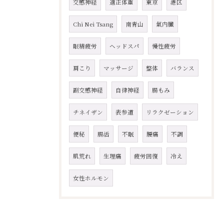
交感神経
適正体重
東京
港区
Chi Nei Tsang
南青山
氣内臓
眼精疲労
ヘッドスパ
慢性疲労
肩こり
マッサージ
整体
バランス
副交感神経
自律神経
腸もみ
チネイザン
表参道
リラクゼーション
便秘
腸活
不眠
腰痛
不調
肌荒れ
生理痛
疲労回復
冷え
女性ホルモン