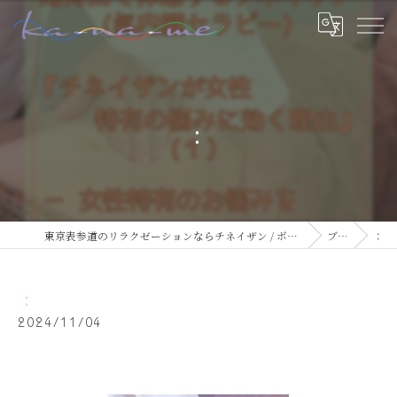
：
東京表参道のリラクゼーションならチネイザン / ボディ & マインドケアサロン ka-na-me
ブログ
：
：
2024/11/04