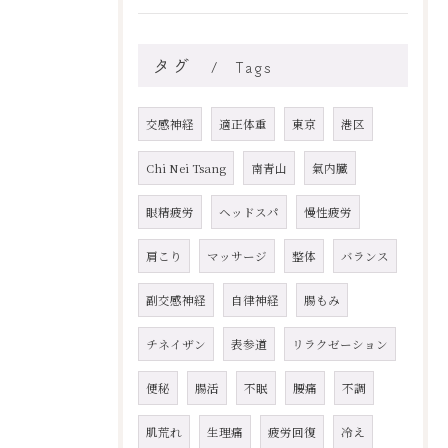
タグ
Tags
交感神経
適正体重
東京
港区
Chi Nei Tsang
南青山
氣内臓
眼精疲労
ヘッドスパ
慢性疲労
肩こり
マッサージ
整体
バランス
副交感神経
自律神経
腸もみ
チネイザン
表参道
リラクゼーション
便秘
腸活
不眠
腰痛
不調
肌荒れ
生理痛
疲労回復
冷え