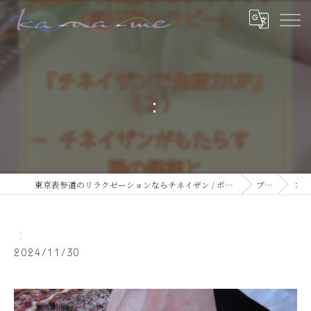
：
東京表参道のリラクゼーションならチネイザン / ボディ & マインドケアサロン ka-na-me
ブログ
：
：
2024/11/30