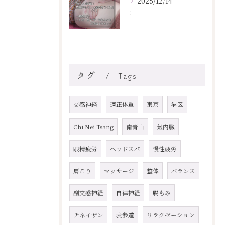
2025/12/14
:
タグ
Tags
交感神経
適正体重
東京
港区
Chi Nei Tsang
南青山
氣内臓
眼精疲労
ヘッドスパ
慢性疲労
肩こり
マッサージ
整体
バランス
副交感神経
自律神経
腸もみ
チネイザン
表参道
リラクゼーション