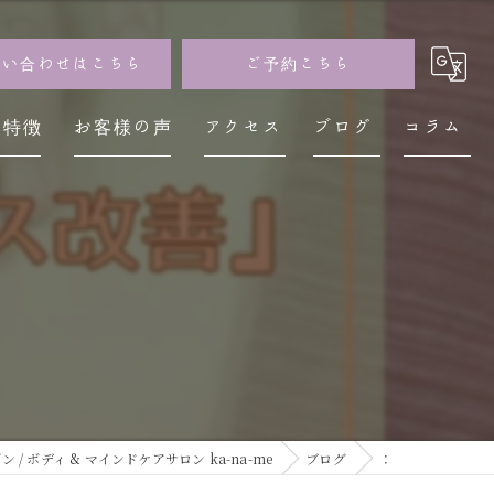
問い合わせはこちら
ご予約こちら
の特徴
お客様の声
アクセス
ブログ
コラム
イザン
神経
レス
不調
疲労
 ボディ & マインドケアサロン ka-na-me
ブログ
：