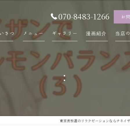
070-8483-1266
お
いさつ
メニュー
ギャラリー
漫画紹介
当店
チネ
自律
：
スト
内臓
慢性
東京表参道のリラクゼーションならチネイザン /