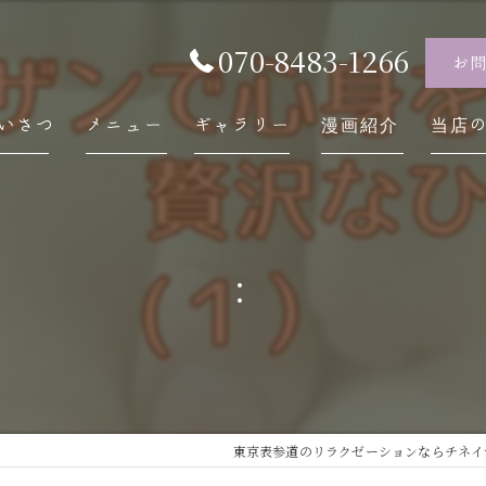
070-8483-1266
お
いさつ
メニュー
ギャラリー
漫画紹介
当店
チネ
自律
:
スト
内臓
慢性
東京表参道のリラクゼーションならチネイザン 