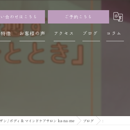
問い合わせはこちら
ご予約こちら
の特徴
お客様の声
アクセス
ブログ
コラム
イザン
神経
レス
不調
疲労
/ ボディ & マインドケアサロン ka-na-me
ブログ
: