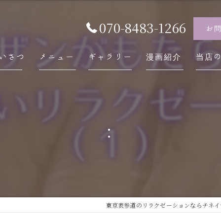
070-8483-1266
お
いさつ
メニュー
ギャラリー
漫画紹介
当店
チネ
自律
:
スト
内臓
慢性
東京表参道のリラクゼーションならチネイザン 