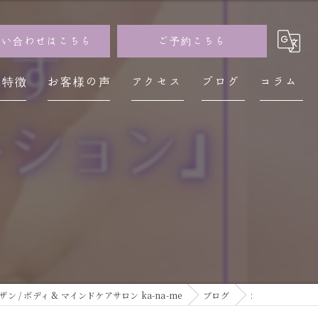
問い合わせはこちら
ご予約こちら
の特徴
お客様の声
アクセス
ブログ
コラム
イザン
神経
レス
不調
疲労
/ ボディ & マインドケアサロン ka-na-me
ブログ
: