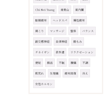
Chi Nei Tsang
南青山
氣内臓
眼精疲労
ヘッドスパ
慢性疲労
肩こり
マッサージ
整体
バランス
副交感神経
自律神経
腸もみ
チネイザン
表参道
リラクゼーション
便秘
腸活
不眠
腰痛
不調
肌荒れ
生理痛
疲労回復
冷え
女性ホルモン