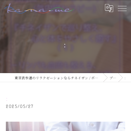
:
東京表参道のリラクゼーションならチネイザン / ボディ & マインドケアサロン ka-na-me
ブログ
:
:
2025/05/27