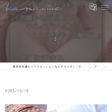
:
東京表参道のリラクゼーションならチネイザン / ボディ & マインドケアサロン ka-na-me
ブログ
:
:
2025/10/18