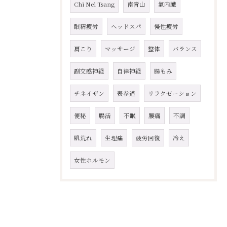
Chi Nei Tsang
南青山
氣内臓
眼精疲労
ヘッドスパ
慢性疲労
肩こり
マッサージ
整体
バランス
副交感神経
自律神経
腸もみ
チネイザン
表参道
リラクゼーション
便秘
腸活
不眠
腰痛
不調
肌荒れ
生理痛
疲労回復
冷え
女性ホルモン