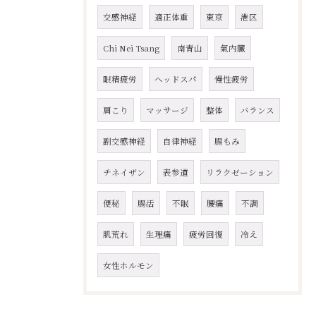
交感神経
適正体重
東京
港区
Chi Nei Tsang
南青山
氣内臓
眼精疲労
ヘッドスパ
慢性疲労
肩こり
マッサージ
整体
バランス
副交感神経
自律神経
腸もみ
チネイザン
表参道
リラクゼーション
便秘
腸活
不眠
腰痛
不調
肌荒れ
生理痛
疲労回復
冷え
女性ホルモン