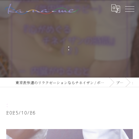
:
東京表参道のリラクゼーションならチネイザン / ボディ & マインドケアサロン ka-na-me
ブログ
:
:
2025/10/26