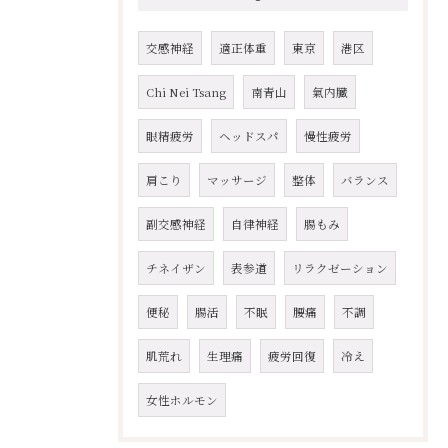
交感神経
適正体重
東京
港区
Chi Nei Tsang
南青山
氣内臓
眼精疲労
ヘッドスパ
慢性疲労
肩こり
マッサージ
整体
バランス
副交感神経
自律神経
腸もみ
チネイザン
表参道
リラクゼーション
便秘
腸活
不眠
腰痛
不調
肌荒れ
生理痛
疲労回復
冷え
女性ホルモン