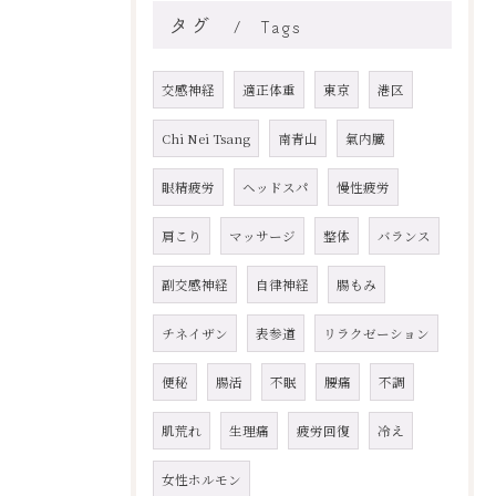
タグ
Tags
交感神経
適正体重
東京
港区
Chi Nei Tsang
南青山
氣内臓
眼精疲労
ヘッドスパ
慢性疲労
肩こり
マッサージ
整体
バランス
副交感神経
自律神経
腸もみ
チネイザン
表参道
リラクゼーション
便秘
腸活
不眠
腰痛
不調
肌荒れ
生理痛
疲労回復
冷え
女性ホルモン