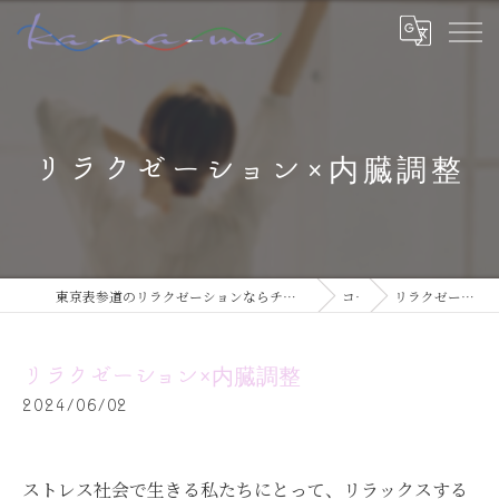
リラクゼーション×内臓調整
東京表参道のリラクゼーションならチネイザン / ボディ & マインドケアサロン ka-na-me
コラム
リラクゼーション×内臓調整
リラクゼーション×内臓調整
2024/06/02
ストレス社会で生きる私たちにとって、リラックスする