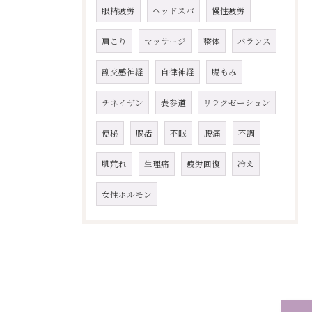
眼精疲労
ヘッドスパ
慢性疲労
肩こり
マッサージ
整体
バランス
副交感神経
自律神経
腸もみ
チネイザン
表参道
リラクゼーション
便秘
腸活
不眠
腰痛
不調
肌荒れ
生理痛
疲労回復
冷え
女性ホルモン