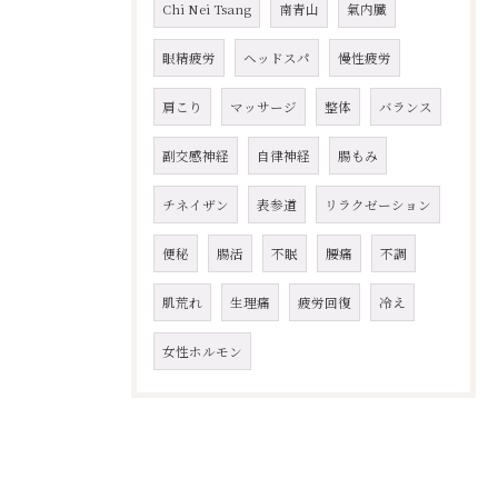
Chi Nei Tsang
南青山
氣内臓
眼精疲労
ヘッドスパ
慢性疲労
肩こり
マッサージ
整体
バランス
副交感神経
自律神経
腸もみ
チネイザン
表参道
リラクゼーション
便秘
腸活
不眠
腰痛
不調
肌荒れ
生理痛
疲労回復
冷え
女性ホルモン