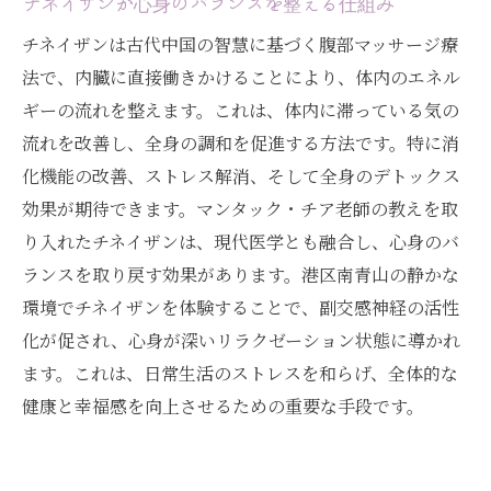
チネイザンが心身のバランスを整える仕組み
南青山の静かな環境がもたらすリラクゼー
チネイザンは古代中国の智慧に基づく腹部マッサージ療
ション効果
法で、内臓に直接働きかけることにより、体内のエネル
チネイザンによる体内デトックスの仕組み
ギーの流れを整えます。これは、体内に滞っている気の
港区南青山でのチネイザン体験の具体的な
流れを改善し、全身の調和を促進する方法です。特に消
効果
化機能の改善、ストレス解消、そして全身のデトックス
効果が期待できます。マンタック・チア老師の教えを取
デトックス効果を高めるチネイザンの施術
り入れたチネイザンは、現代医学とも融合し、心身のバ
法
ランスを取り戻す効果があります。港区南青山の静かな
南青山でのチネイザンがもたらす健康効果
環境でチネイザンを体験することで、副交感神経の活性
チネイザンのデトックス効果を実感する方
化が促され、心身が深いリラクゼーション状態に導かれ
法
ます。これは、日常生活のストレスを和らげ、全体的な
気功療法との融合で深いリラクゼーションを南
健康と幸福感を向上させるための重要な手段です。
青山で体験：チネイザン
気功療法とチネイザンの共通点と相違点