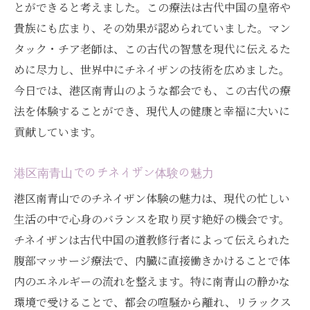
とができると考えました。この療法は古代中国の皇帝や
古代の智慧が現代にどのように適用される
貴族にも広まり、その効果が認められていました。マン
か
タック・チア老師は、この古代の智慧を現代に伝えるた
港区南青山の静かな環境がもたらすリラク
めに尽力し、世界中にチネイザンの技術を広めました。
ゼーション
今日では、港区南青山のような都会でも、この古代の療
心と体をリフレッシュするチネイザンの魅
法を体験することができ、現代人の健康と幸福に大いに
力
貢献しています。
現代医学と融合するチネイザンの秘密：港区南
青山のセラピー
港区南青山でのチネイザン体験の魅力
チネイザンが現代医学とどのように融合す
港区南青山でのチネイザン体験の魅力は、現代の忙しい
るか
生活の中で心身のバランスを取り戻す絶好の機会です。
港区南青山でのセラピーの具体的な施術内
チネイザンは古代中国の道教修行者によって伝えられた
容
腹部マッサージ療法で、内臓に直接働きかけることで体
現代医学が注目するチネイザンの効果とは
内のエネルギーの流れを整えます。特に南青山の静かな
チネイザンと医学的研究の最新成果
環境で受けることで、都会の喧騒から離れ、リラックス