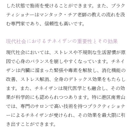
した状態で施術を受けることができます。また、プラク
南青山でのチネイザンと現代医学の連携
ティショナーはマンタック・チア老師の教えの流れを汲
チネイザンが健康に与える多面的な影響
む専門家であり、信頼性も高いです。
ストレス解消と消化機能改善を一度に！南青山
で体験するチネイザン
現代社会におけるチネイザンの重要性とその効果
ストレス解消に効果的なチネイザンの施術
現代社会においては、ストレスや不規則な生活習慣が原
消化機能改善に特化したチネイザンの手技
因で心身のバランスを崩しやすくなっています。チネイ
港区南青山のプラクティショナーが提供す
ザンは内臓に溜まった緊張や毒素を解放し、消化機能の
るリラクゼーション
改善、ストレス解消、全身のデトックス効果をもたらし
チネイザンによるデトックス効果の実感
ます。また、チネイザンは現代医学とも融合し、その効
心身ともに健康を取り戻すチネイザンの魅
果が科学的にも認められつつあります。特に港区南青山
力
では、専門のサロンで高い技術を持つプラクティショナ
南青山で受けるチネイザンの施術の流れ
ーによるチネイザンが受けられ、その効果を最大限に引
き出すことができます。
マンタック・チア老師の教えを受け継ぐチネイ
ザン、南青山での癒しの時間