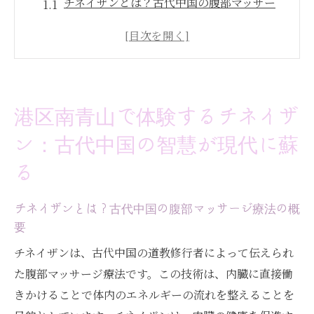
チネイザンとは？古代中国の腹部マッサー
ジ療法の概要
道教の修行者が伝えたチネイザンの歴史と
背景
港区南青山でのチネイザン体験の魅力
港区南青山で体験するチネイザ
現代社会におけるチネイザンの重要性とそ
ン：古代中国の智慧が現代に蘇
の効果
南青山の静かな環境で受けるチネイザンの
る
メリット
チネイザンが心身のバランスを整える仕組
チネイザンとは？古代中国の腹部マッサージ療法の概
要
み
チネイザンの魅力を南青山で体感：内臓マッサ
チネイザンは、古代中国の道教修行者によって伝えられ
ージの効果とは
た腹部マッサージ療法です。この技術は、内臓に直接働
きかけることで体内のエネルギーの流れを整えることを
内臓マッサージがもたらす具体的な効果