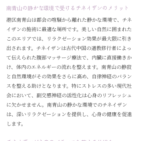
南青山の静かな環境で受けるチネイザンのメリット
マンタック・チア老師とは？チネイザンの
第一人者
港区南青山は都会の喧騒から離れた静かな環境で、チネ
イザンの施術に最適な場所です。美しい自然に囲まれた
南青山で受けるマンタック・チア老師直伝
このエリアでは、リラクゼーション効果が最大限に引き
のチネイザン
出されます。チネイザンは古代中国の道教修行者によっ
チネイザンの教えを実践する南青山のセラ
て伝えられた腹部マッサージ療法で、内臓に直接働きか
ピスト
け、体内のエネルギーの流れを整えます。南青山の静寂
港区南青山で体験するマンタック・チア老
と自然環境がその効果をさらに高め、自律神経のバラン
師の技術
スを整える助けとなります。特にストレスの多い現代社
マンタック・チア老師の教えがもたらす心
会において、副交感神経の活性化は心身のリフレッシュ
身の癒し
に欠かせません。南青山の静かな環境でのチネイザン
南青山で受けるチネイザンの施術とその効
は、深いリラクゼーションを提供し、心身の健康を促進
果
します。
港区南青山の静かな環境で、チネイザンのデト
ックス効果を実感