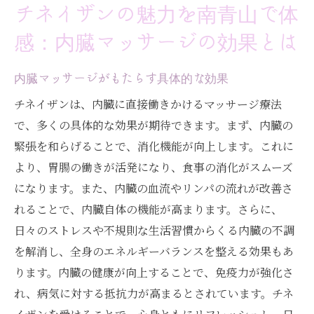
南青山で受ける気功療法とチネイザンの施
チネイザンの魅力を南青山で体
術
感：内臓マッサージの効果とは
深いリラクゼーションをもたらす気功とチ
ネイザンの技術
内臓マッサージがもたらす具体的な効果
港区南青山のサロンで体験する融合セラピ
チネイザンは、内臓に直接働きかけるマッサージ療法
ー
で、多くの具体的な効果が期待できます。まず、内臓の
気功療法がチネイザンに与えるプラス効果
緊張を和らげることで、消化機能が向上します。これに
南青山でのチネイザン体験がもたらす心身
より、胃腸の働きが活発になり、食事の消化がスムーズ
のリラクゼーション
になります。また、内臓の血流やリンパの流れが改善さ
れることで、内臓自体の機能が高まります。さらに、
日々のストレスや不規則な生活習慣からくる内臓の不調
を解消し、全身のエネルギーバランスを整える効果もあ
ります。内臓の健康が向上することで、免疫力が強化さ
れ、病気に対する抵抗力が高まるとされています。チネ