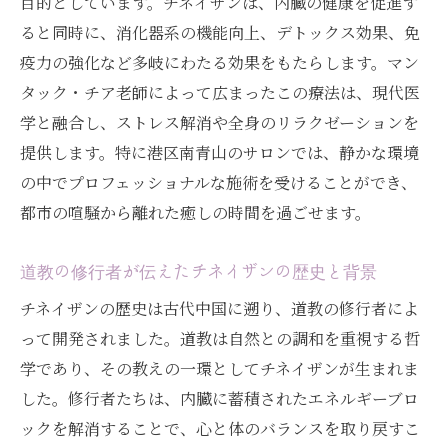
目的としています。チネイザンは、内臓の健康を促進す
港区南青山でのチネイザン体験の流れ
ると同時に、消化器系の機能向上、デトックス効果、免
消化機能改善に効果的なチネイザンのテク
疫力の強化など多岐にわたる効果をもたらします。マン
ニック
タック・チア老師によって広まったこの療法は、現代医
チネイザンで期待できるストレス解消効果
学と融合し、ストレス解消や全身のリラクゼーションを
南青山の専門セラピストによるチネイザン
提供します。特に港区南青山のサロンでは、静かな環境
の施術
の中でプロフェッショナルな施術を受けることができ、
内臓マッサージとデトックス効果の関係
都市の喧騒から離れた癒しの時間を過ごせます。
古代中国の道教修行者が伝えたチネイザン、南
青山でのリラクゼーション体験
道教の修行者が伝えたチネイザンの歴史と背景
道教修行者が実践していたチネイザンの技
チネイザンの歴史は古代中国に遡り、道教の修行者によ
術
って開発されました。道教は自然との調和を重視する哲
南青山でのリラクゼーション体験の特徴
学であり、その教えの一環としてチネイザンが生まれま
した。修行者たちは、内臓に蓄積されたエネルギーブロ
チネイザンと気功療法の組み合わせで得ら
ックを解消することで、心と体のバランスを取り戻すこ
れる効果