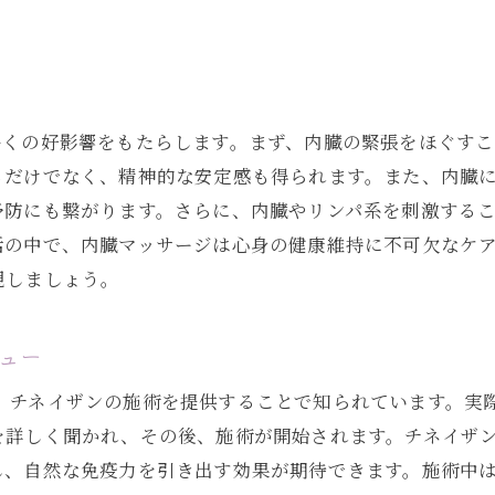
バランスを保つ秘訣
ピーの科学的根拠
-meの施術者インタビュー
多くの好影響をもたらします。まず、内臓の緊張をほぐす
ンで得られる心身のリラクゼーション
るだけでなく、精神的な安定感も得られます。また、内臓
が整うまでの過程
予防にも繋がります。さらに、内臓やリンパ系を刺激する
大化するためのアドバイス
活の中で、内臓マッサージは心身の健康維持に不可欠なケ
トレスを解消/チネイザンで自然な免疫力を引き出す方法
現しましょう。
抱えるストレスの原因
ンがストレスに効く理由
ビュー
ストレスの関係性
meは、チネイザンの施術を提供することで知られています。
-meでのストレス解消法
を詳しく聞かれ、その後、施術が開始されます。チネイザ
疫力を引き出すためのポイント
し、自然な免疫力を引き出す効果が期待できます。施術中
で取り入れたいチネイザンの知識