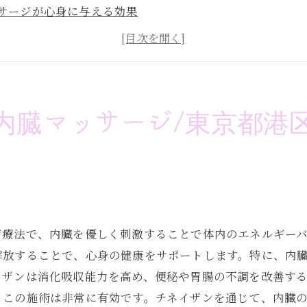
サージが心身に与える効果
表参道)でのチネイザン体験レビュー
ンの歴史と発展
-meのチネイザン技術
空間でのチネイザン体験
内臓マッサージ/東京都港区
青山(表参道)で体験するチネイザン/脾臓とリンパを刺激
割とチネイザンによる効果
流れを改善する方法
上のメカニズム
ネイザン施術の流れ
ジ療法で、内臓を優しく刺激することで体内のエネルギー
表参道)での実際の施術例
解放することで、心身の健康をサポートします。特に、内
声：免疫力がアップした体験談
イザンは消化吸収能力を高め、便秘や胃腸の不調を改善す
、この施術は非常に有効です。チネイザンを通じて、内臓
スを整えるチネイザン/東京都南青山(表参道)で実感する