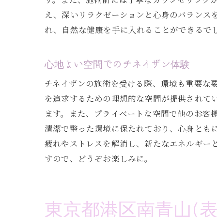
内臓マッ
え、深いリラクゼーションと心身のバランスを
免疫力を
れ、自然な健康を手に入れることができるで
チネイザンの
チネイザ
心地よい空間でのチネイザン体験
心と体の
チネイザンの施術を受ける際、環境も重要な要
ka-na
を追求するための理想的な空間が提供されて
実際の施
ます。また、プライベートな空間で他のお客
健康を維
清潔で整った環境に保たれており、心身ともに
体験者が
疲れやストレスを解消し、新たなエネルギー
東京都南青山
すので、どうぞお楽しみに。
ストレス
チネイザ
東京都港区南青山(
南青山(