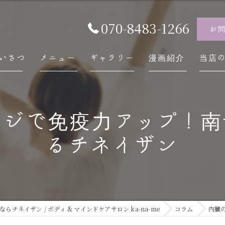
070-8483-1266
お
いさつ
メニュー
ギャラリー
漫画紹介
当店
チネ
ジで免疫力アップ！南
自律
るチネイザン
スト
内臓
慢性
チネイザン / ボディ & マインドケアサロン ka-na-me
コラム
内臓