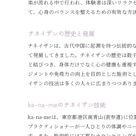
楽が流れる中で行われ、体験者は深いリラク
南青山(表参
て、心身のバランスを整えるための有効な方
脾臓ケア
リンパの
チネイザンの歴史と発展
内臓セラ
チネイザンは、古代中国に起源を持つ伝統的
サロンで
て発展してきました。チネイザンの歴史は数
実際に体
と結びつき、身体だけでなく心の健康も重視する
施術後の
ジメントや免疫力の向上を目的とした施術とし
イザンの技法は多くの人々に広まりつつあり
免疫力アップ
免疫力ア
ka-na-meのチネイザン技術
チネイザ
多くの人
ka-na-meは、東京都港区南青山(表参道
ka-na
プラクティショナーが一人ひとりの体調やニ
す。また、施術前には丁寧なカウンセリング