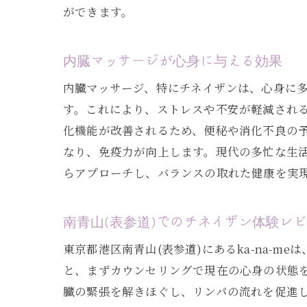
ができます。
心と体の
内臓セラ
内臓マッサージが心身に与える効果
ka-na
内臓マッサージ、特にチネイザンは、心身に
チネイザ
す。これにより、ストレスや不安が軽減され
バランス
化機能が改善されるため、便秘や消化不良の
効果を最
なり、免疫力が向上します。現代の多忙な生
現代社会のス
らアプローチし、バランスの取れた健康を実
現代人が
チネイザ
南青山(表参道)でのチネイザン体験レ
免疫力と
東京都港区南青山(表参道)にあるka-na-
ka-na
と、まずカウンセリングで現在の心身の状態
自然な免
臓の緊張を解きほぐし、リンパの流れを促進
日常生活