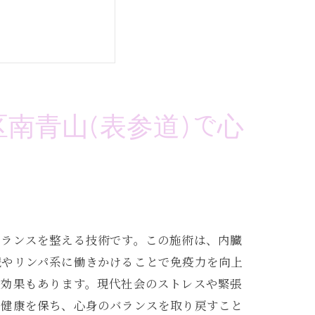
南青山(表参道)で心
して免疫力アップ
バランスを整える技術です。この施術は、内臓
臓やリンパ系に働きかけることで免疫力を向上
る効果もあります。現代社会のストレスや緊張
の健康を保ち、心身のバランスを取り戻すこと
内臓セラピーの効果