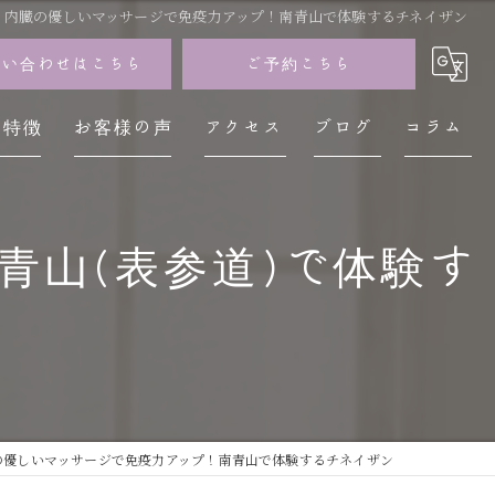
内臓の優しいマッサージで免疫力アップ！南青山で体験するチネイザン
問い合わせはこちら
ご予約こちら
の特徴
お客様の声
アクセス
ブログ
コラム
イザン
青山(表参道)で体験す
神経
レス
不調
疲労
の優しいマッサージで免疫力アップ！南青山で体験するチネイザン