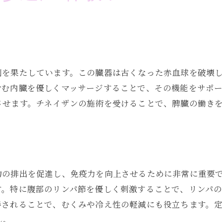
-meのリラクゼーションメニュー
リラクゼーションを促進する方法
ーション効果を長持ちさせる秘訣
割を果たしています。この臓器は古くなった赤血球を破壊
含む内臓を優しくマッサージすることで、その機能をサポ
させます。チネイザンの施術を受けることで、脾臓の働き
物の排出を促進し、免疫力を向上させるために非常に重要
す。特に腹部のリンパ節を優しく刺激することで、リンパ
善されることで、むくみや冷え性の軽減にも役立ちます。
ん。