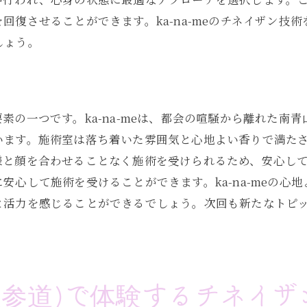
サージの効果を高める方法
回復させることができます。ka-na-meのチネイザン技
持続させるためのアドバイス
しょう。
独自手法で心身の健康を/港区南青山で体験する内臓セラピ
ン独自の手法とは？
健康における内臓セラピーの位置づけ
素の一つです。ka-na-meは、都会の喧騒から離れた南
-meの施術者の技術
います。施術室は落ち着いた雰囲気と心地よい香りで満た
術プロセスの詳細
様と顔を合わせることなく施術を受けられるため、安心し
持するための定期的なケア
安心して施術を受けることができます。ka-na-meの心
語るチネイザンの魅力
と活力を感じることができるでしょう。次回も新たなトピ
(表参道)のチネイザン/ストレス社会における心と体のリ
社会でのリラクゼーションの重要性
ンが提供するリラクゼーション効果
表参道)で体験するチネイザ
表参道)の静かな環境での施術