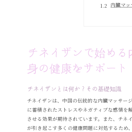
内臓マッ
南青山(
チネイザ
ka-na
心地よい
チネイザンで始める
東京都港区南
身の健康をサポート
脾臓の役
リンパの
免疫力向
チネイザンとは何か？その基礎知識
実際のチ
チネイザンは、中国の伝統的な内臓マッサー
南青山(
に蓄積されたストレスやネガティブな感情を
利用者の
させる効果が期待されています。また、チネ
が引き起こす多くの健康問題に対処するため
心身のバラン