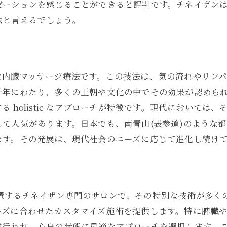
ゼーションを感じることができると評判です。チネイザン
道)でのチネイザン体験/脾臓のケアとリンパの流れを改善
法と言えるでしょう。
の重要性
流れを改善する具体的な方法
ピーにおける脾臓の役割
な内臓マッサージ療法です。この技法は、気の流れやリン
受けられる特別なケア
千年にわたり、多くの王朝や文化の中でその効果が認めら
験した人の声
 holistic なアプローチが特徴です。現代において
ケアとフォローアップ
て人気があります。日本でも、南青山(表参道)のような
ます。その発展は、現代社会のニーズに応じて進化し続け
を目指すチネイザン/東京都港区南青山(表参道)で受けら
ップに効果的な生活習慣
ンの施術が免疫力に与える影響
が実感した免疫力の変化
)に位置するチネイザン専門のサロンで、その特別な技術が多
-meでの施術内容
ーズに合わせたカスタマイズ施術を提供します。特に脾臓
が行われ、心身の状態に最適なアプローチを選択します。