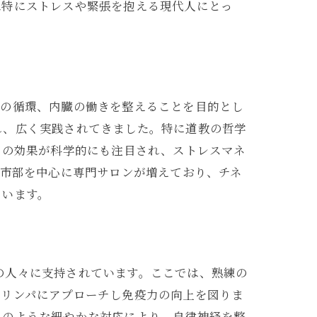
は特にストレスや緊張を抱える現代人にとっ
する内臓セラピー
パの循環、内臓の働きを整えることを目的とし
れ、広く実践されてきました。特に道教の哲学
は、その効果が科学的にも注目され、ストレスマネ
都市部を中心に専門サロンが増えており、チネ
ています。
れる内臓マッサージ
くの人々に支持されています。ここでは、熟練の
やリンパにアプローチし免疫力の向上を図りま
このような細やかな対応により、自律神経を整