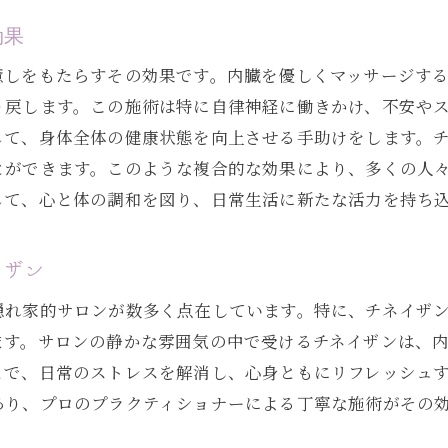
都会の中の静寂を感じるチネイザンサロン
効果
表参道で新たなエネルギーをチャージ
癒しをもたらすその効果です。内臓を優しくマッサージす
心の静けさを追求するチネイザン体験
り戻します。この施術は特に自律神経に働きかけ、不安や
表参道で心身の調和を取り戻す方法
じて、身体全体の健康状態を向上させる手助けをします。
チネイザンで静寂とリラクゼーションを実現
とができます。このような複合的な効果により、多くの人
日常の喧騒から離れる表参道の魅力
じて、心と体の調和を図り、日常生活に新たな活力を持ち
心と体をリセットするホリスティックセラピーの魅力
イザン
ホリスティックセラピーとしてのチネイザン
心身のリセットを促すチネイザンの特徴
隠れ家的サロンが数多く点在しています。特に、チネイザ
ホリスティックアプローチで健康を回復
ます。サロンの静かな雰囲気の中で受けるチネイザンは、
とで、日常のストレスを解消し、心身ともにリフレッシュ
チネイザンがもたらす内面からの癒し
あり、プロのプラクティショナーによる丁寧な施術がその
心身の調和を実現するセラピー体験
ホリスティックケアの重要性とチネイザン