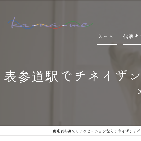
ホーム
代表あ
表参道駅でチネイザ
東京表参道のリラクゼーションならチネイザン / ボディ