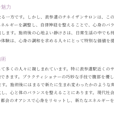
の魅力
日常のストレスから解放されるチネイザンの効果
チネイザンでストレスを軽減する方法
なる一方です。しかし、表参道のチネイザンサロンは、こ
エネルギーを調整し、自律神経を整えることで、心身のバ
心の安定をもたらすチネイザンの施術
進します。施術後の心地よい静けさは、日常生活の中でも
日常のストレスを解放するチネイザン体験
の体験は、心身の調和を求める人々にとって特別な価値を
ストレス管理に役立つチネイザンの技法
内面の静けさを取り戻すためのチネイザン
施術
チネイザンで日常の心配事を和らげる
して多くの人々に親しまれています。特に表参道駅近くの
海外スパリゾートで人気のチネイザンを表参道で
験できます。プラクティショナーの巧妙な手技で腹部を優
表参道で体験できる海外人気のチネイザン
ます。施術後にはまるで新たに生まれ変わったかのような
スパリゾートのような贅沢なチネイザン体験
化し、心と体のバランスを整えることにあります。現代社
表参道で味わう高品質なチネイザン
。都会のオアシスで心身をリセットし、新たなエネルギー
海外で注目のチネイザンを日本で体験