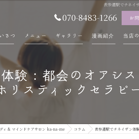
表参道駅でチネイ
070-8483-1266
お
いさつ
メニュー
ギャラリー
漫画紹介
当店
チネ
ン体験：都会のオアシス
自律
ホリスティックセラピ
スト
内臓
慢性
 & マインドケアサロン ka-na-me
コラム
表参道駅でチネイザン体