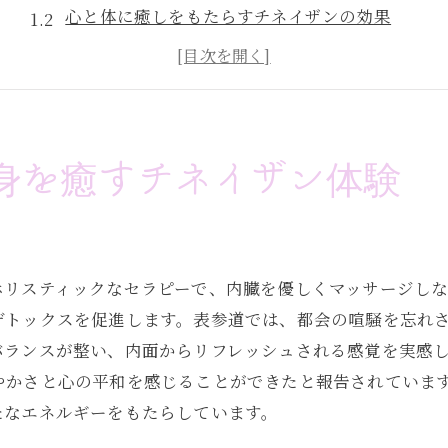
心と体に癒しをもたらすチネイザンの効果
表参道の隠れ家的サロンで受けるチネイザン
都会の喧騒から解放されるチネイザンの魅力
心身のリセットに最適なチネイザンの施術
チネイザンで日常のストレスを解放しよう
身を癒すチネイザン体験
チネイザンで内臓デトックスと自律神経の調整
内臓デトックスで得られる健康効果
チネイザン施術で自律神経を整える方法
ホリスティックなセラピーで、内臓を優しくマッサージし
身体の中から健康を取り戻すチネイザン
デトックスを促進します。表参道では、都会の喧騒を忘れ
デトックスを促進するチネイザンのメカニズム
バランスが整い、内面からリフレッシュされる感覚を実感
チネイザンがもたらす心身のバランス改善
やかさと心の平和を感じることができたと報告されていま
内臓ケアで新たな活力を手に入れる
たなエネルギーをもたらしています。
表参道駅近くで得られる新たなエネルギーと静けさ