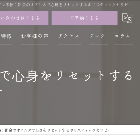
ザン体験：都会のオアシスで心身をリセットするホリスティックセラピー
問い合わせはこちら
ご予約こちら
の特徴
お客様の声
アクセス
ブログ
コラム
イザン
で心身をリセットする
神経
ー
レス
不調
疲労
験：都会のオアシスで心身をリセットするホリスティックセラピー