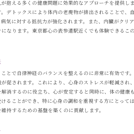
人が抱える多くの健康問題に効果的なアプローチを提供し
自然の力を感じるチネイザン体験
す。デトックスにより体内の老廃物が排出されることで、
チネイザンで自然とつながる心地よさ
、病気に対する抵抗力が強化されます。また、内臓がクリ
豊かな自然とともに健康を回復する方法
けになります。東京都心の表参道駅近くでも体験できるこ
。
法
ることで自律神経のバランスを整えるのに非常に有効です
吸が促されます。これにより、心身のストレスが軽減され
を解消するのに役立ち、心が安定すると同時に、体の健康
受けることができ、特に心身の調和を重視する方にとって
を維持するための基盤を築くのに貢献します。
ン