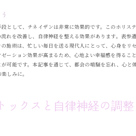
チネイザンの人気の秘密とその効果
表参道のサロンで味わう海外スタイルのセラピー
よう
プロフェッショナル施術で感じる内面からの静けさ
手段として、チネイザンは非常に効果的です。このホリス
専門家によるチネイザン施術の魅力
の流れを改善し、自律神経を整える効果があります。表参
内面の静けさを実感するチネイザン体験
ンの施術は、忙しい毎日を送る現代人にとって、心身をリ
熟練の技を提供する表参道のプラクティショナー
クゼーション効果が高まるため、心地よい幸福感を得るこ
とが可能です。本記事を通じて、都会の喧騒を忘れ、心と
プロフェッショナルが紡ぐリラクゼーション
お楽しみに。
心身の調和を提供するチネイザンの技術
内面の平穏を追求するチネイザンの旅
豊かな自然と共に心身のバランスを整えるチネイザン
トックスと自律神経の調整
自然と調和するチネイザンの効果
表参道の自然環境で得る癒しの時間
心身のバランスを整える自然とチネイザン