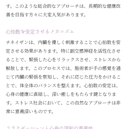
す。このような総合的なアプローチは、長期的な健康改
自律神経を整えるチネイザンの旅で得られるも
善を目指す方々に大変人気があります。
の
自律神経に与える影響とその改善
心拍数を安定させるメカニズム
チネイザンを通じた心の解放
チネイザンは、内臓を優しく刺激することで心拍数を安
心身の健康を取り戻す過程
定させる効果があります。特に副交感神経を活性化させ
施術がもたらす長期的な効果
ることで、緊張した心をリラックスさせ、ストレスから
新たなライフスタイルへの導入
解放します。このプロセスでは、施術者が手の感覚を通
人生の質を向上させる秘訣
じて内臓の緊張を察知し、それに応じた圧力をかけるこ
とで、体全体のバランスを整えます。心拍数の安定は、
心身の健康に直結し、深い癒しをもたらす鍵となりま
す。ストレス社会において、この自然なアプローチは非
常に意義深いものです。
リラクゼーションと心身の調和の重要性