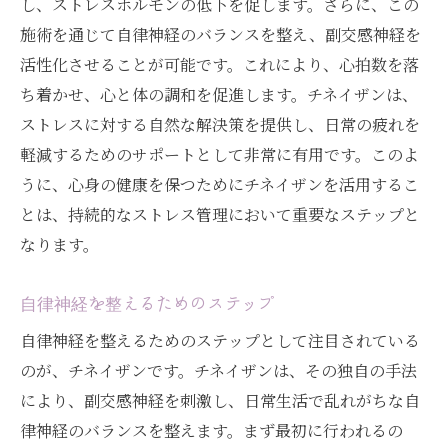
し、ストレスホルモンの低下を促します。さらに、この
ストレス管理の新しいアプローチ
施術を通じて自律神経のバランスを整え、副交感神経を
健康と幸福のためのチネイザン
活性化させることが可能です。これにより、心拍数を落
社会的役割と個人への影響
ち着かせ、心と体の調和を促進します。チネイザンは、
内臓の声を聞くチネイザンで心と体の調和を目
ストレスに対する自然な解決策を提供し、日常の疲れを
指す
軽減するためのサポートとして非常に有用です。このよ
内臓が持つ心理的な影響
うに、心身の健康を保つためにチネイザンを活用するこ
心と体のコミュニケーションの重要性
とは、持続的なストレス管理において重要なステップと
なります。
チネイザンの施術過程と効果
身体の内側からの癒し
自律神経を整えるためのステップ
調和をもたらすためのヒント
自律神経を整えるためのステップとして注目されている
長期的な健康を目指す
のが、チネイザンです。チネイザンは、その独自の手法
副交感神経を活性化させるチネイザンの深い癒
により、副交感神経を刺激し、日常生活で乱れがちな自
し
律神経のバランスを整えます。まず最初に行われるの
副交感神経の役割と健康