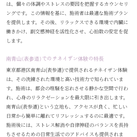
は、個々の体調やストレスの要因を把握するカウンセリ
チネイザンによる神経のリセット
ングです。この情報を基に、施術者は最適な施術プラン
リラクゼーションを深める方法
を提供します。その後、リラックスできる環境で内臓に
心身のリズムを取り戻す
働きかけ、副交感神経を活性化させ、心拍数の安定を促
します。
癒しのプロセスとその影響
健康を維持するための生活習慣
南青山(表参道)でのチネイザン体験の特長
南青山(表参道)でのチネイザン体験がもたらす
東京都港区南青山(表参道)で提供されるチネイザン体験
心の安らぎ
は、その洗練された環境と高い技術力で知られていま
都市のオアシス(表参道)の体験
す。施術は、都会の喧騒を忘れさせる静かな空間で行わ
心の安らぎを得るためのチネイザン
れ、心身のリラクゼーションを最大限に引き出します。
施術後の心の変化
南青山(表参道)という立地も、アクセスが良く、忙しい
日常生活へのポジティブな影響
日常から簡単に離れてリフレッシュするのに最適です。
心身のリフレッシュ方法
施術後には、ストレス解消や自律神経のバランスを長持
リラックスの価値と重要性
ちさせるための日常生活でのアドバイスも提供されま