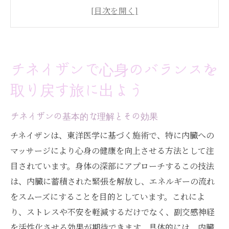
心と体のストレス解消に役立つチネイザン
自律神経を整えるためのステップ
南青山(表参道)でのチネイザン体験の特長
心拍数を安定させるメカニズム
チネイザンで心身のバランスを
リラクゼーションと心身の調和の重要性
取り戻す旅に出よう
東京都港区南青山(表参道)で体験するチネイザ
ンの新しい魅力
チネイザンの基本的な理解とその効果
都市の喧騒から離れる南青山(表参道)の魅
チネイザンは、東洋医学に基づく施術で、特に内臓への
力
マッサージにより心身の健康を向上させる方法として注
南青山(表参道)での特別なチネイザン体験
目されています。身体の深部にアプローチするこの技法
心身への深いリラクゼーションの効果
は、内臓に蓄積された緊張を解放し、エネルギーの流れ
施術を受ける前に知っておくべきこと
をスムーズにすることを目的としています。これによ
チネイザンを通じた新たな発見
り、ストレスや不安を軽減するだけでなく、副交感神経
施術後の心身の変化と感想
を活性化させる効果が期待できます。具体的には、内臓