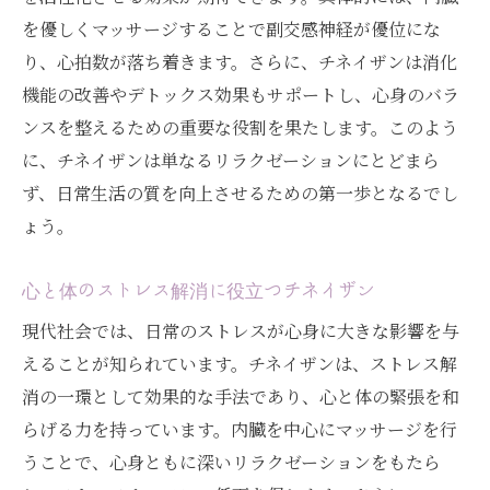
を優しくマッサージすることで副交感神経が優位にな
心拍数を落ち着けるチネイザンの効果とリラク
り、心拍数が落ち着きます。さらに、チネイザンは消化
ゼーション
機能の改善やデトックス効果もサポートし、心身のバラ
内臓マッサージがもたらす生理的効果
ンスを整えるための重要な役割を果たします。このよう
心拍数の変化とリラクゼーションの関係
に、チネイザンは単なるリラクゼーションにとどまら
深い呼吸と副交感神経の活性化
ず、日常生活の質を向上させるための第一歩となるでし
日常生活でのストレス管理
ょう。
心身のバランスを保つ方法
リラクゼーションの科学的根拠
心と体のストレス解消に役立つチネイザン
ストレス社会におけるチネイザンの重要性とそ
現代社会では、日常のストレスが心身に大きな影響を与
の役割
えることが知られています。チネイザンは、ストレス解
現代社会のストレスの実態
消の一環として効果的な手法であり、心と体の緊張を和
らげる力を持っています。内臓を中心にマッサージを行
チネイザンがもたらすストレス解消効果
うことで、心身ともに深いリラクゼーションをもたら
自律神経のバランスを整えるために