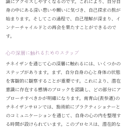
識にアクセスしやすくなるのです。これにより、自分自
潜在意識にアクセスするための環境作り
身の中にある深い思いや願いに気づき、自己探求の旅が
チネイザンが届ける心の平穏
始まります。そしてこの過程で、自己理解が深まり、イ
リラックスすることの重要性
ンナーチャイルドとの再会を果たすことができるので
都会のストレスからの解放
す。
チネイザンがもたらす内面的な成長と新たな人
生の一歩
心の深層に触れるためのステップ
チネイザンが促す成長のステップ
チネイザンを通じて心の深層に触れるには、いくつかの
内なる変化を感じるプロセス
ステップがあります。まず、自分自身の心と身体の状態
人生の転機を迎える準備
を客観的に観察することが重要です。これにより、潜在
意識に存在する感情のブロックを認識し、どの部分にア
潜在意識の変革と新しい視点
プローチすべきかが明確になります。南青山(表参道)の
自己成長を促すための実践
チネイザンサロンでは、施術前にプラクティショナーと
心と身体のバランスの重要性
のコミュニケーションを通じて、自身の心の内を整理す
心と身体を結びつけるチネイザンの効果とは
る時間が設けられています。このプロセスは、潜在的な
チネイザンの全体的な健康への影響