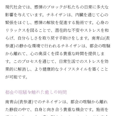
自分自身の可能性を模索するチネイザンの旅
現代社会では、感情のブロックが私たちの日常に多大な
影響を与えています。チネイザンは、内臓を通じて心の
自分の可能性を探るチネイザンの道
緊張をほぐし、感情の解放を促進する施術です。心身の
潜在意識と自己発見の関係
リラックスを図ることで、潜在的な不安やストレスを和
新たな自己を見つけるためのプロセス
らげ、自分らしさを取り戻す手助けをします。南青山(表
チネイザンを通じた未来のビジョン
参道)の静かな環境で行われるチネイザンは、都会の喧騒
心の中の無限の可能性
から離れて、心の奥深くを探る貴重な時間を提供しま
自己成長をサポートする施術
す。このプロセスを通じて、日常生活でのストレスを効
果的に解消し、より健康的なライフスタイルを築くこと
が可能です。
都会の喧騒を離れた癒しの時間
南青山(表参道)でのチネイザンは、都会の喧騒から離れ
た静寂の中で、自身と向き合う貴重な機会です。施術を