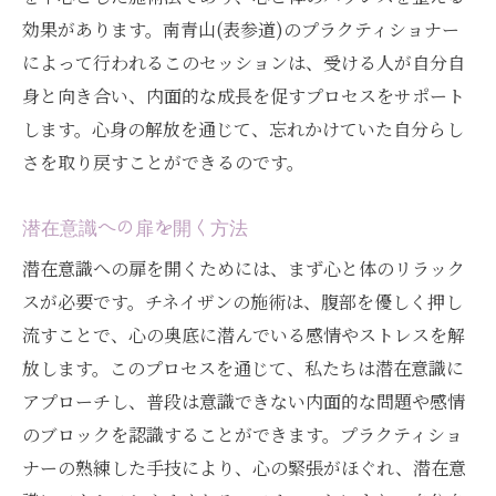
チネイザンを通じた自己発見の旅
効果があります。南青山(表参道)のプラクティショナー
によって行われるこのセッションは、受ける人が自分自
感情のブロックを解除し自分らしさを取り戻す
身と向き合い、内面的な成長を促すプロセスをサポート
チネイザンの力
します。心身の解放を通じて、忘れかけていた自分らし
チネイザンによる感情の解放メカニズム
さを取り戻すことができるのです。
自分らしさを再発見するためのステージ
日常のストレスを軽減するアプローチ
潜在意識への扉を開く方法
潜在意識と自分らしさのつながり
潜在意識への扉を開くためには、まず心と体のリラック
感情のブロックが引き起こす影響
スが必要です。チネイザンの施術は、腹部を優しく押し
チネイザンの施術で得られる内的安定
流すことで、心の奥底に潜んでいる感情やストレスを解
都会の喧騒を離れ潜在意識にアクセスするチネ
放します。このプロセスを通じて、私たちは潜在意識に
イザンの魅力
アプローチし、普段は意識できない内面的な問題や感情
心の静寂を求めるチネイザンの旅
のブロックを認識することができます。プラクティショ
ナーの熟練した手技により、心の緊張がほぐれ、潜在意
南青山(表参道)での癒しのひととき