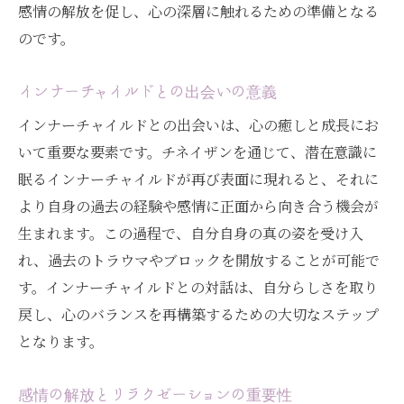
感情の解放を促し、心の深層に触れるための準備となる
心と身体の調和を目指す施術
のです。
ストレス軽減と心身のリラクゼーション
インナーチャイルドとの出会いの意義
身体のバランス調整の効果
心と身体のつながりの重要性
インナーチャイルドとの出会いは、心の癒しと成長にお
いて重要な要素です。チネイザンを通じて、潜在意識に
チネイザンを通じた健康促進
眠るインナーチャイルドが再び表面に現れると、それに
潜在意識への扉を開くチネイザンが導く変革の
より自身の過去の経験や感情に正面から向き合う機会が
プロセス
生まれます。この過程で、自分自身の真の姿を受け入
潜在意識の変革を促す方法
れ、過去のトラウマやブロックを開放することが可能で
チネイザンによる内的変化の流れ
す。インナーチャイルドとの対話は、自分らしさを取り
心のブロックを解消するアプローチ
戻し、心のバランスを再構築するための大切なステップ
新たな自己発見への第一歩
となります。
潜在能力を引き出す施術の役割
感情の解放とリラクゼーションの重要性
心の変革と未来への展望