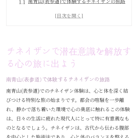
南青山(表参道)で体験するチネイザンの旅路
潜在意識への扉を開く方法
心の深層に触れるためのステップ
インナーチャイルドとの出会いの意義
感情の解放とリラクゼーションの重要性
チネイザンで潜在意識を解放す
都会の喧騒を離れた癒しの時間
る心の旅に出よう
南青山(表参道)で体験するチネイザンとインナ
ーチャイルドの出会い
南青山(表参道)で体験するチネイザンの旅路
チネイザンが導くインナーチャイルドの開
南青山(表参道)でのチネイザン体験は、心と体を深く結
放
びつける特別な旅の始まりです。都会の喧騒を一歩離
南青山(表参道)での施術がもたらす効果
れ、静かで落ち着いた環境で心の奥底に触れるこの体験
心の奥深くに潜む可能性を探る
は、日々の生活に疲れた現代人にとって特に有意義なも
感情ブロックを和らげる施術の流れ
のとなるでしょう。チネイザンは、古代から伝わる腹部
新たな自分を見つけるためのヒント
を中心とした施術法であり、心と体のバランスを整える