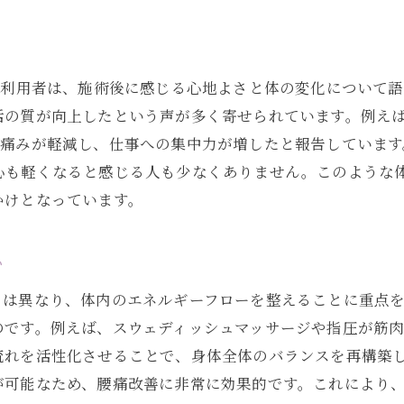
南青山(表参道)で体験するチネイザンの深い癒し
南青山(表参道)でのチネイザン体験の魅力
の利用者は、施術後に感じる心地よさと体の変化について
訪れる人々の目的と期待
活の質が向上したという声が多く寄せられています。例え
リラックス空間としての南青山の魅力
て痛みが軽減し、仕事への集中力が増したと報告しています
施術前後に楽しむべき南青山のスポット
心も軽くなると感じる人も少なくありません。このような
心身が整う施術後の変化
かけとなっています。
地域密着型のサービスとその利点
チネイザンがもたらす内臓活性化と腰痛軽減のメカニズム
い
内臓の健康が体全体に与える影響
とは異なり、体内のエネルギーフローを整えることに重点
チネイザンが内臓を活性化する理由
のです。例えば、スウェディッシュマッサージや指圧が筋
腰痛軽減へとつながる内臓ケア
流れを活性化させることで、身体全体のバランスを再構築
内臓と筋肉の相互関係を理解する
が可能なため、腰痛改善に非常に効果的です。これにより