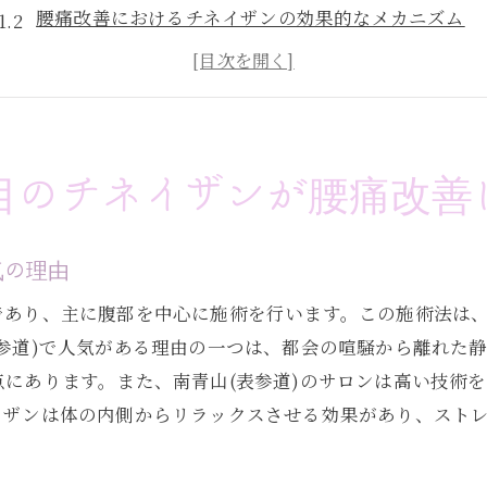
腰痛改善におけるチネイザンの効果的なメカニズム
チネイザンが持つ独自のアプローチとは
施術を受けた利用者の声と改善事例
他のマッサージ手法とチネイザンの違い
南青山(表参道)で体験する際の注意点と準備
注目のチネイザンが腰痛改善
チネイザンによる腸腰筋へのアプローチとは
腸腰筋とは何か？その役割と重要性
気の理由
チネイザンの施術が腸腰筋に与える影響
であり、主に腹部を中心に施術を行います。この施術法は
腸腰筋への適切なアプローチ方法
参道)で人気がある理由の一つは、都会の喧騒から離れた
日常生活で腸腰筋をケアする方法
にあります。また、南青山(表参道)のサロンは高い技術
腸腰筋の健康がもたらす全身のバランス
イザンは体の内側からリラックスさせる効果があり、スト
施術後の効果を長持ちさせるためのアドバイス
デスクワーク疲れを癒すチネイザンの施術法