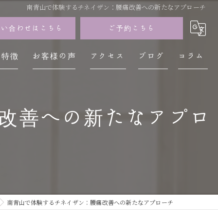
南青山で体験するチネイザン：腰痛改善への新たなアプローチ
問い合わせはこちら
ご予約こちら
の特徴
お客様の声
アクセス
ブログ
コラム
イザン
痛改善への新たなアプロ
神経
レス
不調
疲労
南青山で体験するチネイザン：腰痛改善への新たなアプローチ