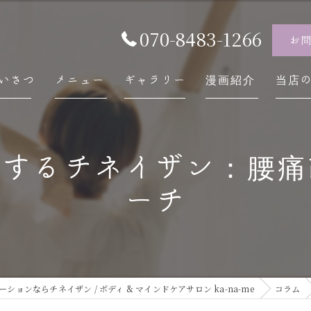
070-8483-1266
お
いさつ
メニュー
ギャラリー
漫画紹介
当店
チネ
験するチネイザン：腰
自律
ーチ
スト
内臓
慢性
ョンならチネイザン / ボディ & マインドケアサロン ka-na-me
コラム