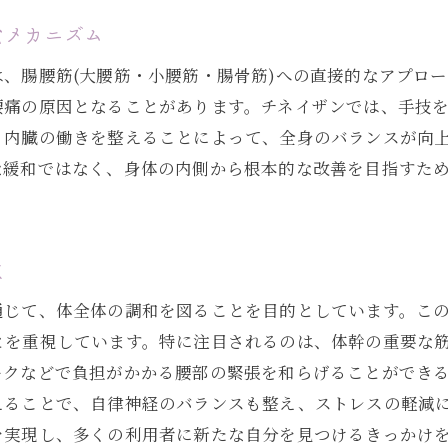
デスクワークが引き起こす身体への影響
なメカニズム
チネイザンが提供するデスクワーク疲労解消の方法
、腸腰筋(大腰筋・小腰筋・腸骨筋)への直接的なアプロ
オフィスで簡単にできるセルフケア術
腰痛の原因となることがあります。チネイザンでは、手技
施術によって得られるリラクゼーション効果
、内臓の働きを整えることによって、全身のバランスが向
日常的な疲労管理方法の見直し
な緩和ではなく、身体の内側から根本的な改善を目指すた
職場で取り入れたいストレス解消法
体幹筋肉を活性化するチネイザンの秘密
は
体幹筋肉の重要性とチネイザンの役割
チネイザンがもたらす体幹強化の具体例
通じて、体全体の調和を図ることを目的としています。こ
体幹の健康がもたらす全身の安定性
を重視しています。特に注目されるのは、体幹の重要な筋
ークなどで負担がかかる腰部の緊張を和らげることができ
施術による体幹筋肉活性化のメカニズム
えることで、自律神経のバランスも整え、ストレスの軽減
体幹を鍛えるための効果的なエクササイズ
を実現し、多くの利用者に新たな自分を見つけるきっかけ
体幹強化が生活の質を向上させる理由