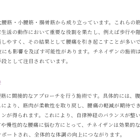
施術が心に与える安らぎの効果
リラクゼーションによるメンタルヘルスの向上
大腰筋・小腰筋・腸骨筋から成り立っています。これらの
心身の健康を保つための継続的なケア
常生活の動作において重要な役割を果たし、例えば歩行や
張しやすく、その結果として腰痛を引き起こすことが多い
位にも影響を及ぼす可能性があります。チネイザンの施術
手段として注目されています。
響
腰筋に間接的なアプローチを行う施術です。具体的には、
スにより、筋肉が柔軟性を取り戻し、腰痛の軽減が期待で
ョンが得られます。これにより、自律神経のバランスが整
方や慢性的な腰痛に悩む方にとって、チネイザンは効果的
サポートされ、全体的な体調の向上につながります。