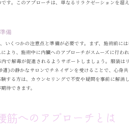
施術による内臓の自然治癒力の促進
のです。このアプローチは、単なるリラクゼーションを超
健康維持のための内臓ケアの重要性
慢性腰痛を和らげるチネイザンの効果的なアプローチ
と準備
慢性腰痛に悩む人々への希望
チネイザンが選ばれる理由
は、いくつかの注意点と準備が必要です。まず、施術前に
長年の症状に対応する施術内容
れにより、施術中に内臓へのアプローチがスムーズに行わ
体内で解毒が促進されるようサポートしましょう。服装は
施術前後の状態を比較する
参道)の静かなサロンでチネイザンを受けることで、心身
慢性腰痛改善に向けた生活習慣の見直し
体験する方は、カウンセリングで不安や疑問を事前に解消
定期的な施術がもたらす長期的な効果
が期待できます。
チネイザンで実現する心身のリラクゼーション
リラクゼーションがもたらす健康効果
心身のバランスを整える施術内容
腰筋へのアプローチとは
ストレス解消と健康維持のためのアプローチ