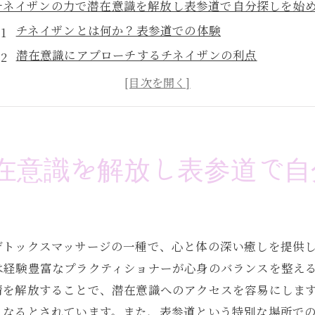
チネイザンの力で潜在意識を解放し表参道で自分探しを始
チネイザンとは何か？表参道での体験
潜在意識にアプローチするチネイザンの利点
表参道のプラクティショナーが導く自己探求の旅
チネイザンで心身の調和を取り戻す方法
表参道でチネイザンを体験するメリット
チネイザンがもたらす潜在意識へのアプローチ
在意識を解放し表参道で自
珍しい施術チネイザンが表参道で心と体の調和を実現する
表参道でのチネイザンが心身に与える影響
チネイザンで得られる心と体の調和
デトックスマッサージの一種で、心と体の深い癒しを提供
心と体のバランスを整えるチネイザン
は経験豊富なプラクティショナーが心身のバランスを整え
表参道でチネイザンを試す理由
情を解放することで、潜在意識へのアクセスを容易にしま
チネイザンの技術で心身を整える
くなるとされています。また、表参道という特別な場所で