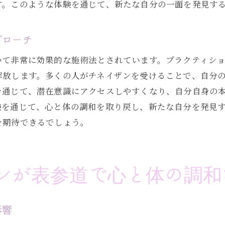
す。このような体験を通じて、新たな自分の一面を発見す
表参道でのチネイザンセッションの特長
チネイザンで潜在意識にアクセスするステップ
プローチ
特別なチネイザンセッションがもたらす効果
いて非常に効果的な施術法とされています。プラクティシ
チネイザンで心と体を整え表参道で新しい自分を発見する
解放します。多くの人がチネイザンを受けることで、自分
チネイザンで新しい自分を見つける方法
を通じて、潜在意識にアクセスしやすくなり、自分自身の
表参道で心と体を整えるチネイザン施術
験を通じて、心と体の調和を取り戻し、新たな自分を発見
チネイザンでの自己発見プロセス
を期待できるでしょう。
表参道でのチネイザンが導く変化
心と体の調和を追求するチネイザンの効用
ンが表参道で心と体の調和
チネイザンで新たな自分を発見する体験
表参道でのチネイザンが導く潜在意識と自分らしさの追求
影響
潜在意識を導くチネイザンのアプローチ