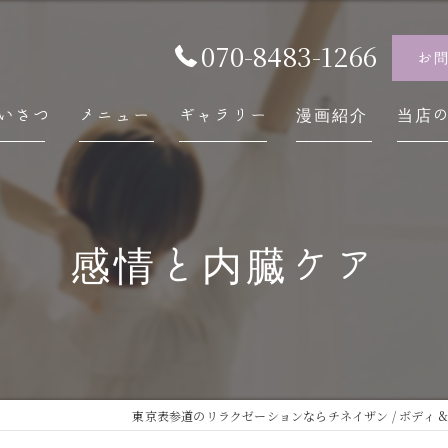
070-8483-1266
お
いさつ
メニュー
ギャラリー
漫画紹介
当店
チネ
自律
感情と内臓ケア
スト
内臓
慢性
東京表参道のリラクゼーションならチネイザン / ボディ & 