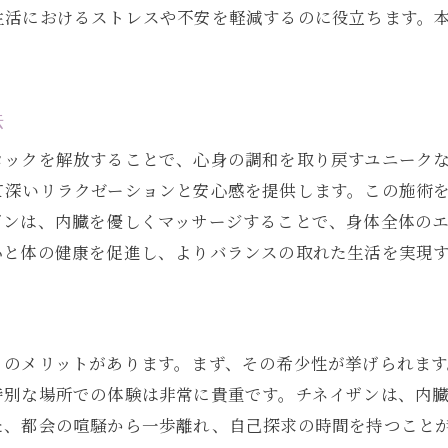
生活におけるストレスや不安を軽減するのに役立ちます。
表参道で体感する内臓へのチネイザンの効果
心と体のつながりを強化するチネイザン
表参道のチネイザンでブロックされた感情を優しく解放す
法
チネイザンがもたらす感情の解放プロセス
ロックを解放することで、心身の調和を取り戻すユニーク
表参道でのチネイザンによる感情ブロックの緩和
て深いリラクゼーションと安心感を提供します。この施術
感情のバランスを整えるチネイザンの手法
ザンは、内臓を優しくマッサージすることで、身体全体の
チネイザンで心のブロックを解く実践
心と体の健康を促進し、よりバランスの取れた生活を実現
表参道でのチネイザンが支援する感情解放
心の健康に寄与するチネイザンの施術
ト
潜在意識と向き合う表参道での特別なチネイザンセッショ
くのメリットがあります。まず、その希少性が挙げられま
表参道での特別なチネイザンセッションの流れ
特別な場所での体験は非常に貴重です。チネイザンは、内
潜在意識との対話を深めるチネイザンの手引き
た、都会の喧騒から一歩離れ、自己探求の時間を持つこと
チネイザンセッションで潜在意識を解放する方法