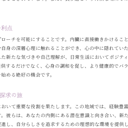
表参道でのチネイザン体験がもたらす変化
表参道でのチネイザンは潜在意識へのアクセスを可能にす
潜在意識へのアクセスを促すチネイザンの手法
の利点
表参道でのチネイザンがもたらす意識の変革
プローチを可能にすることです。内臓に直接働きかけるこ
潜在意識と向き合うチネイザンの効果
分自身の深層心理に触れることができ、心の中に隠れてい
チネイザンによる意識の深層へのアクセス
れた新たな気づきや自己理解が、日常生活においてポジテ
表参道でのチネイザンが開く新たな視点
提供するだけでなく、心身の調和を促し、より健康的でバ
潜在意識を解放するチネイザンの役割
を始める絶好の機会です。
内臓に溜まった感情を解放する表参道でのチネイザン体験
探求の旅
内臓に溜まる感情を解放するチネイザンの技術
表参道でのチネイザンがもたらす感情の解放
において重要な役割を果たします。この地域では、経験豊
内臓と感情の結びつきを解くチネイザン
す。彼らは、あなたの内側にある潜在意識と向き合い、新
促進し、自分らしさを追求するための理想的な環境を提供
チネイザンで感情のブロックを解消する方法