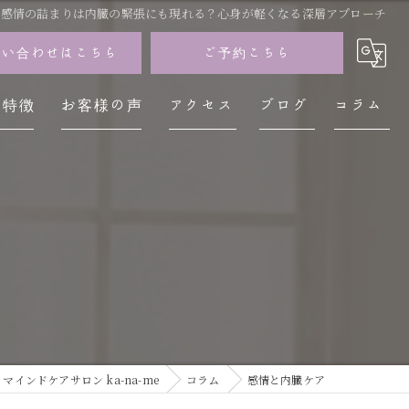
感情の詰まりは内臓の緊張にも現れる？心身が軽くなる深層アプローチ
問い合わせはこちら
ご予約こちら
の特徴
お客様の声
アクセス
ブログ
コラム
イザン
神経
レス
不調
疲労
マインドケアサロン ka-na-me
コラム
感情と内臓ケア