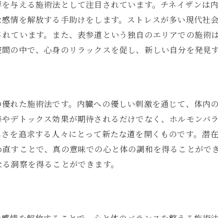
表参道のチネイザンで自分らしさを追求する
響を与える施術法として注目されています。チネイザンは
チネイザンによって見つける新たな自分
な感情を解放する手助けをします。ストレスが多い現代社
されています。また、表参道という独自のエリアでの施術
表参道でのチネイザンが育む自分らしさ
空間の中で、心身のリラックスを促し、新しい自分を発見
潜在意識を開放し自分らしさを追求する方法
チネイザンで自分らしさを再発見する旅
の優れた施術法です。内臓への優しい刺激を通じて、体内
善やデトックス効果が期待されるだけでなく、ホルモンバ
しさを追求する人々にとって新たな道を開くものです。潜
め直すことで、真の意味での心と体の調和を得ることがで
なる洞察を得ることができます。