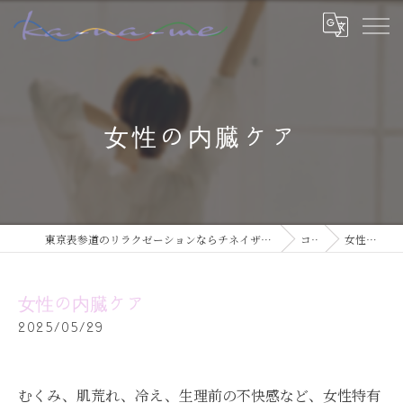
女性の内臓ケア
東京表参道のリラクゼーションならチネイザン / ボディ & マインドケアサロン ka-na-me
コラム
女性の内臓ケア
女性の内臓ケア
2025/05/29
むくみ、肌荒れ、冷え、生理前の不快感など、女性特有