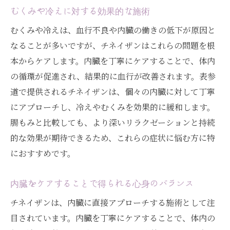
冷え性改善に必要な生活習慣の見直し
むくみや冷えに対する効果的な施術
血行促進とチネイザンの関連性
むくみや冷えは、血行不良や内臓の働きの低下が原因と
リラックスしながら冷え性対策
なることが多いですが、チネイザンはこれらの問題を根
表参道での施術体験がもたらす温かさ
本からケアします。内臓を丁寧にケアすることで、体内
チネイザンがもたらす内臓ケアの効果 / 腸もみ
の循環が促進され、結果的に血行が改善されます。表参
と比較して選ぶ理由
道で提供されるチネイザンは、個々の内臓に対して丁寧
にアプローチし、冷えやむくみを効果的に緩和します。
内臓ケアの新しい選択肢としてのチネイザ
腸もみと比較しても、より深いリラクゼーションと持続
ン
的な効果が期待できるため、これらの症状に悩む方に特
チネイザンと腸もみの効果的な違い
におすすめです。
施術後の健康状態の変化を実感
内臓ケアがもたらすストレス軽減効果
内臓をケアすることで得られる心身のバランス
表参道でのチネイザン体験談
チネイザンは、内臓に直接アプローチする施術として注
腸もみに代わる心身のケア方法
目されています。内臓を丁寧にケアすることで、体内の
女性の健康と美を引き出すチネイザン / 表参道