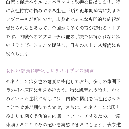
血流の促進やホルモンバランスの改善を目指します。特
果
に女性特有の悩みである生理不順や更年期障害に対する
施術後の内臓の変化と健康への影響
アプローチが可能です。表参道はそんな専門的な施術が
腸もみに代わる選択としてのチネイザン
受けられるとあって、全国から多くの方が訪れるエリア
長期的な健康改善のためのチネイザン
です。内臓へのアプローチは他の手法では得られない深
更年期障害と生理不順に効く表参道のチネイザ
いリラクゼーションを提供し、日々のストレス解消にも
ン施術の魅力
役立ちます。
更年期障害への自然なアプローチ方法
女性の健康に特化したチネイザンの利点
ホルモンバランスの調整とチネイザン
表参道のサロンで体感する施術の違い
チネイザンは女性の健康に特化しており、多くの体調不
良の根本原因に働きかけます。特に肌荒れや冷え、むく
生理不順改善に向けた具体的効果
みといった症状に対しては、内臓の機能を活性化させる
チネイザンがもたらすホルモン調整のメカ
ことで改善が期待できます。さらに、チネイザンは腸も
ニズム
みよりも深く多角的に内臓にアプローチするため、一度
女性特有の悩みを解消するための施術プラ
体験することでその違いを実感できるでしょう。表参道
ン