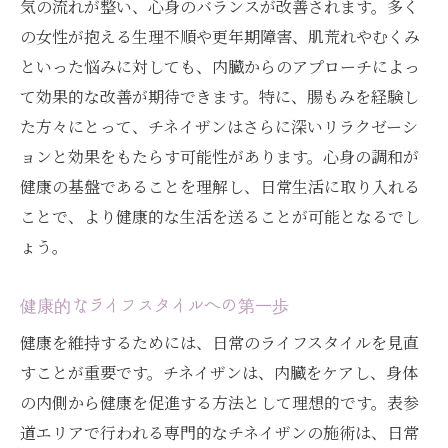
気の流れが整い、心身のバランスが改善されます。多く
での癒しの時間
の女性が抱える生理不順や更年期障害、肌荒れやむくみ
女性が求める健康美の実現方法
といった悩みに対しても、内臓からのアプローチによっ
表参道での特別なチネイザンセッション
て効果的な改善が期待できます。特に、腸もみを経験し
た方々にとって、チネイザンはさらに深いリラクゼーシ
心身の癒しを提供するチネイザンの魅力
ョンと効果をもたらす可能性があります。心身の調和が
健康と美のバランスを保つための施術
健康の基盤であることを理解し、日常生活に取り入れる
表参道のプラクティショナーによる丁寧な
ことで、より健康的な生活を送ることが可能となるでし
施術
ょう。
癒しの時間がもたらす心の安定
チネイザンで内臓から始まる美容ケア / 表参道
健康的なライフスタイルへの第一歩
で叶える健康美
健康を維持するためには、日常のライフスタイルを見直
内臓ケアで叶える美肌と健康
すことが重要です。チネイザンは、内臓をケアし、身体
表参道での美容ケア体験談紹介
の内側から健康を促進する方法として理想的です。表参
腸もみとチネイザンの美容効果比較
道エリアで行われる専門的なチネイザンの施術は、日常