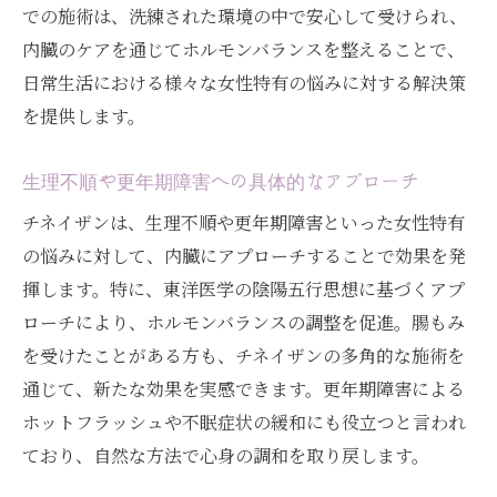
での施術は、洗練された環境の中で安心して受けられ、
肌荒れとむくみを解消するチネイザンの力 / 表
内臓のケアを通じてホルモンバランスを整えることで、
参道で体験しよう
日常生活における様々な女性特有の悩みに対する解決策
肌荒れ改善における内臓ケアの重要性
を提供します。
むくみ解消のためのチネイザンのアプロー
チ
生理不順や更年期障害への具体的なアプローチ
チネイザンがもたらす美肌効果
チネイザンは、生理不順や更年期障害といった女性特有
表参道でのリラックス施術体験
の悩みに対して、内臓にアプローチすることで効果を発
肌と内臓の関係性を理解する
揮します。特に、東洋医学の陰陽五行思想に基づくアプ
ローチにより、ホルモンバランスの調整を促進。腸もみ
日常生活での肌荒れ対策とチネイザン
を受けたことがある方も、チネイザンの多角的な施術を
表参道のチネイザンで冷え性改善 / 内臓から健
通じて、新たな効果を実感できます。更年期障害による
康を整える
ホットフラッシュや不眠症状の緩和にも役立つと言われ
冷え性に対する内臓からのアプローチ
ており、自然な方法で心身の調和を取り戻します。
チネイザンで体の芯から温まる方法