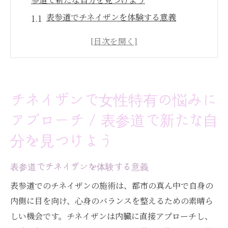
表参道でチネイザンを体験する意義
女性の健康に特化したチネイザンの利点
生理不順や更年期障害への具体的なアプロ
ーチ
むくみや冷えに対する効果的な施術
チネイザンで女性特有の悩みに
内臓をケアすることで得られる心身のバラ
アプローチ / 表参道で新たな自
ンス
健康的なライフスタイルへの第一歩
分を見つけよう
腸もみユーザー必見 / チネイザンで内臓を丁寧
表参道でチネイザンを体験する意義
にケアするメリット
腸もみとチネイザンの違いを知る
表参道でのチネイザンの施術は、都市の真ん中で自身の
内側に目を向け、心身のバランスを整えるための素晴ら
内臓への深いアプローチの重要性
しい機会です。チネイザンは内臓に直接アプローチし、
チネイザンが提供するリラクゼーション効