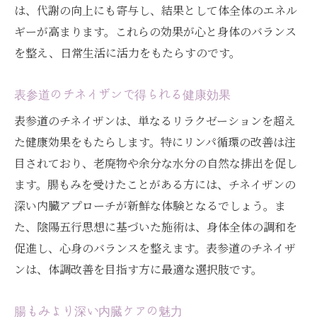
チネイザンがもたらす自然な体調管理法
は、代謝の向上にも寄与し、結果として体全体のエネル
表参道での新しい健康法としてのチネイザ
ギーが高まります。これらの効果が心と身体のバランス
ン
を整え、日常生活に活力をもたらすのです。
チネイザンによる自然な健康維持の秘訣
表参道のチネイザンで得られる健康効果
表参道の施術ルームで得られる安らぎ
表参道のチネイザンは、単なるリラクゼーションを超え
自然治癒力を引き出すチネイザンの秘密
た健康効果をもたらします。特にリンパ循環の改善は注
腸もみとの違い表参道で体感するチネイザンの
目されており、老廃物や余分な水分の自然な排出を促し
奥深さ
ます。腸もみを受けたことがある方には、チネイザンの
腸もみとチネイザンの本質的な違い
深い内臓アプローチが新鮮な体験となるでしょう。ま
表参道で体感するチネイザンの深み
た、陰陽五行思想に基づいた施術は、身体全体の調和を
腸もみユーザーが選ぶべきチネイザンの理
促進し、心身のバランスを整えます。表参道のチネイザ
由
ンは、体調改善を目指す方に最適な選択肢です。
表参道のチネイザンがもたらす新たな発見
チネイザンの奥深い技術と効果
腸もみより深い内臓ケアの魅力