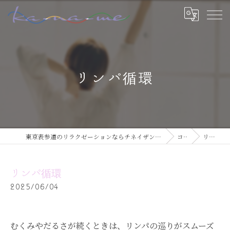
リンパ循環
東京表参道のリラクゼーションならチネイザン / ボディ & マインドケアサロン ka-na-me
コラム
リンパ循環
リンパ循環
2025/06/04
むくみやだるさが続くときは、リンパの巡りがスムーズ