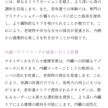
ンは、単なるリラクゼーションを超え、より深い心身の
体調改善のための表参道チネイザンプログ
調和を目指します。また、表参道での体験では、専門の
ラム
プラクティショナーが個々のニーズに応じた施術を提供
表参道の魅力溢れるチネイザンで老廃物をスム
し、より個別的なケアを受けられることが魅力です。こ
ーズに排出
れにより、老廃物や余分な水分の排出が促進され、内側
老廃物排出のメカニズム
から健康的な美しさを引き出すことが可能です。
表参道のチネイザンでデトックスを体験
内臓へのアプローチが健康に与える影響
身体が喜ぶ老廃物排出法の実践
チネイザンがもたらす健康効果は、内臓への的確なアプ
表参道でのチネイザン施術の効果
ローチにあります。内臓マッサージとしての施術は、リ
自然なデトックス法としてのチネイザン
ンパの流れを改善し、老廃物の排出を促進します。これ
表参道で健康美を追求するチネイザン
により、体調の改善だけでなく、免疫力の向上にもつな
チネイザンで自然な体調管理 / 表参道で新しい
がります。表参道エリアで提供されるチネイザンは、腸
健康法を発見
もみユーザーにも新たな選択肢を提供し、より深い内臓
表参道で始める自然療法
ケアによる健康の維持を可能にします。内臓の活性化