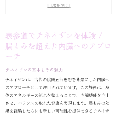
内臓へのアプローチが健康に与える影響
表参道のチネイザンで得られる健康効果
腸もみより深い内臓ケアの魅力
チネイザンがもたらすリラクゼーション効
表参道でチネイザンを体験 /
果
腸もみを超えた内臓へのアプロ
表参道での実践的なチネイザン体験談
ーチ
体調改善を目指すなら表参道でチネイザン / リ
ンパ循環を促進
チネイザンの基本とその魅力
リンパ循環の重要性とチネイザン
チネイザンは、古代の陰陽五行思想を背景にした内臓へ
表参道で見つけるリンパケアの新常識
のアプローチとして注目されています。この施術は、身
チネイザンが体調改善に貢献する理由
体のエネルギーの流れを整えることで、内臓機能を向上
リンパ循環改善で得られる長期的な健康効
させ、バランスの取れた健康を実現します。腸もみの効
果
果を経験した方にも新しい可能性を提供できるチネイザ
表参道でのチネイザン施術の流れ