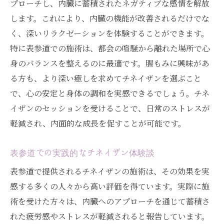
プローチし、内臓に蓄積されたネガティブな感情を解放
体内デトックスの新常識としてのチネイザ
します。これにより、内臓の機能が改善されるだけでな
ン
く、深いリラクゼーションを体験することができます。
表参道でのチネイザン施術の手法
特に表参道での施術は、都会の喧騒から離れた場所で心
老廃物を効果的に排出するチネイザン
身のバランスを整えるのに最適です。腸もみに興味があ
表参道のチネイザンで始める新しい健康ル
る方も、より深い癒しを求めてチネイザンを選ぶこと
ーチン
で、心の安定と身体の調和を実感できるでしょう。チネ
チネイザンの効果を最大化 / 表参道で体感する
イザンのセッションを受けることで、日常のストレスが
健康と美の融合
軽減され、内面的な成長を促すことが可能です。
チネイザンがもたらす健康と美の追求
表参道で受けるチネイザン施術の魅力
表参道での実践的なチネイザン体験談
健康と美容を両立するチネイザンの実践
表参道で提供されるチネイザンの施術は、その効果を実
表参道でのチネイザン体験がもたらす美的
感する多くの人々から高い評価を得ています。実際に施
効果
術を受けた方々は、内臓へのアプローチを通じて蓄積さ
れた疲労感やストレスが軽減されると報告しています。
健康美を目指すためのチネイザンの効果