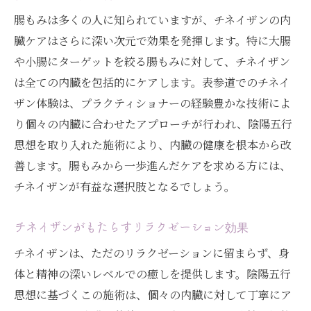
表参道でのチネイザン体験がもたらす変化
腸もみは多くの人に知られていますが、チネイザンの内
内臓から整えるチネイザン / 表参道で心身のバ
臓ケアはさらに深い次元で効果を発揮します。特に大腸
ランスを取り戻す
や小腸にターゲットを絞る腸もみに対して、チネイザン
は全ての内臓を包括的にケアします。表参道でのチネイ
チネイザンが内臓に与える影響
ザン体験は、プラクティショナーの経験豊かな技術によ
表参道でのチネイザン施術の効果
り個々の内臓に合わせたアプローチが行われ、陰陽五行
心身のバランスを整えるチネイザンの魅力
思想を取り入れた施術により、内臓の健康を根本から改
表参道のチネイザンで得られる心身の調和
善します。腸もみから一歩進んだケアを求める方には、
内臓ケアで生まれる新たな健康観
チネイザンが有益な選択肢となるでしょう。
表参道での心地よいチネイザン体験
表参道で始めるチネイザン / 老廃物排出の新た
チネイザンがもたらすリラクゼーション効果
な選択肢
チネイザンは、ただのリラクゼーションに留まらず、身
老廃物排出のための新しい方法
体と精神の深いレベルでの癒しを提供します。陰陽五行
表参道のチネイザンでデトックスを実現
思想に基づくこの施術は、個々の内臓に対して丁寧にア