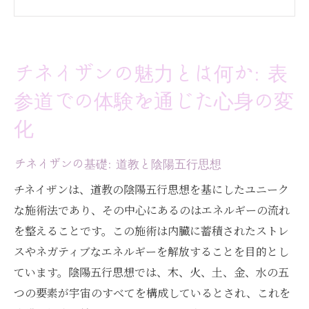
ロー
内臓へのアプローチがもたらす心身の変化
チネイザンで得られるリラクゼーション効
チネイザンの魅力とは何か: 表
果
参道での体験を通じた心身の変
腸もみとの違いとチネイザンの優位性
実際の施術体験例: 表参道での変化
化
表参道でチネイザンを受ける理由: 内臓からアプ
チネイザンの基礎: 道教と陰陽五行思想
ローチする新しい健康法
内臓へのアプローチによる健康改善
チネイザンは、道教の陰陽五行思想を基にしたユニーク
な施術法であり、その中心にあるのはエネルギーの流れ
表参道の環境がもたらすリラックス効果
を整えることです。この施術は内臓に蓄積されたストレ
チネイザンを受ける前と後の変化
スやネガティブなエネルギーを解放することを目的とし
腸もみを試した方へ: チネイザンの魅力
ています。陰陽五行思想では、木、火、土、金、水の五
チネイザンプラクティショナーの技術と信
つの要素が宇宙のすべてを構成しているとされ、これを
頼性