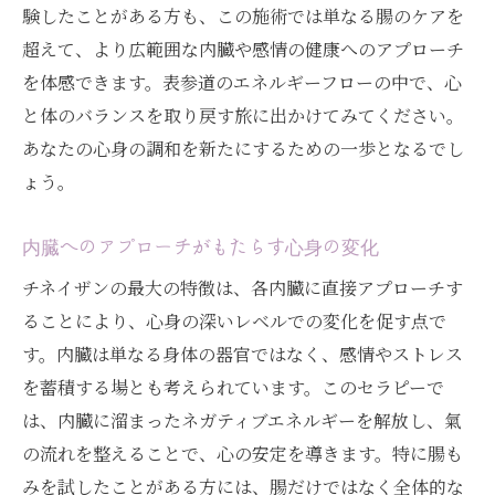
チネイザンの施術に込められた道教の智慧
験したことがある方も、この施術では単なる腸のケアを
内臓から心身を整えるチネイザンの効果
超えて、より広範囲な内臓や感情の健康へのアプローチ
施術後に感じる心の軽さと身体の調和
を体感できます。表参道のエネルギーフローの中で、心
と体のバランスを取り戻す旅に出かけてみてください。
表参道で実感する道教的エネルギーフロー
あなたの心身の調和を新たにするための一歩となるでし
チネイザンがもたらす自己発見と変化
ょう。
チネイザンで感じるエネルギーフロー: 表参道で
始まる心の旅
内臓へのアプローチがもたらす心身の変化
エネルギーフローを整えるチネイザンの魅
チネイザンの最大の特徴は、各内臓に直接アプローチす
力
ることにより、心身の深いレベルでの変化を促す点で
表参道の自然環境がもたらす心の平穏
す。内臓は単なる身体の器官ではなく、感情やストレス
内臓と心のバランスを整える施術
を蓄積する場とも考えられています。このセラピーで
チネイザンで感じるエネルギーの動き
は、内臓に溜まったネガティブエネルギーを解放し、氣
心の旅を始めるベースとしての表参道
の流れを整えることで、心の安定を導きます。特に腸も
施術後の新たな自己発見と幸福感
みを試したことがある方には、腸だけではなく全体的な