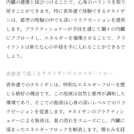
内臓の健康と結びつけることで、心身のバランスを取り
表参道での体験が可能にする心身の調和
戻すことができます。特に表参道で体験できるチネイザ
腸もみからチネイザンへ: より深いリラクゼーシ
ンは、都市の喧騒の中でも深いリラクゼーションを提供
ョンを求めて
します。プラクティショナーが手技を通じて個々の内臓
腸もみとは異なるチネイザンのアプローチ
にアプローチし、エネルギーを循環させることで、クラ
腸もみユーザーがチネイザンを選ぶ理由
イアントは新たな心の平穏を手に入れることができるで
しょう。
チネイザンで実感する深いリラクゼーショ
ン
表参道で感じるチネイザンのエネルギーフロー
内臓への丁寧なアプローチが生む健康効果
表参道でのチネイザンは、特別なエネルギーフローを感
腸もみとチネイザンの効果比較
じる絶好の機会です。この地域は自然と都市が調和した
表参道で体験するチネイザンの新たな魅力
環境であり、そこでの施術は心身の深いレベルでのリラ
道教の智慧で心身を整える: チネイザンの施術が
クゼーションを促進します。チネイザンのプラクティシ
もたらす本当の効果
ョナーによる施術は、氣の流れをスムーズにし、内臓に
道教の陰陽五行思想とは
溜まったエネルギーブロックを解消します。腸もみを経