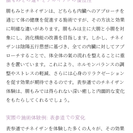
表参道での体験がもたらす心の変化
腸もみとチネイザンは、どちらも内臓へのアプローチを
内臓ケアで新たな自己を発見する
通じて体の健康を促進する施術ですが、その方法と効果
チネイザンがもたらす心身の調和
に明確な違いがあります。腸もみは主に大腸と小腸を対
表参道の独自の環境を活かした施術
象にし、消化機能の改善を目指します。しかし、チネイ
新たな視点から見る健康とリラクゼーショ
ザンは陰陽五行思想に基づき、全ての内臓に対してアプ
ン
ローチすることで、体全体の氣の流れを整えることに重
チネイザンを選ぶ理由: 健康とリラクゼーション
きを置いています。これにより、ホルモンバランスの調
を兼ね備えた施術
整やストレスの軽減、さらには心身のリラクゼーション
チネイザンが選ばれる理由とは
を促す効果が期待できるのです。表参道でのチネイザン
表参道での特別な体験がもたらす効果
体験は、腸もみでは得られない深い癒しと内面的な変化
健康とリラクゼーションを同時に得る施術
をもたらしてくれるでしょう。
腸もみと比較したチネイザンのメリット
実際の施術体験例: 表参道での変化
施術後の満足感がもたらす日常の変化
表参道でチネイザンを体験した多くの人々が、その効果
表参道での体験がもたらす新たな健康法