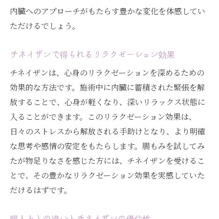
内臓へのアプローチがもたらす豊かな変化を体感してい
内蔵に溜まったネガティブエネルギーを解放す
ただけるでしょう。
るチネイザンの力
ネガティブエネルギーとは何か
チネイザンで得られるリラクゼーション効果
チネイザンで内臓からエネルギーを解放す
チネイザンは、心身のリラクゼーションを深めるための
る
効果的な方法です。施術中に内臓に蓄積された緊張を解
施術がもたらす心の軽さと身体の健康
放することで、心身が軽くなり、深いリラックス状態に
表参道で体験するエネルギー解放の実感
入ることができます。このリラクゼーション効果は、
チネイザンによるストレス軽減と心の安定
日々のストレスから解放される手助けとなり、より明確
新たなエネルギーを呼び込む表参道での体
な思考や感情の安定をもたらします。腸もみを試してみ
験
たが物足りなさを感じた方には、チネイザンを受けるこ
表参道のエネルギーフローを体感: チネイザンが
とで、その豊かなリラクゼーション効果を実感していた
もたらす新たな自己発見
だけるはずです。
エネルギーフローの重要性とその効果
腸もみとの違いとチネイザンの優位性