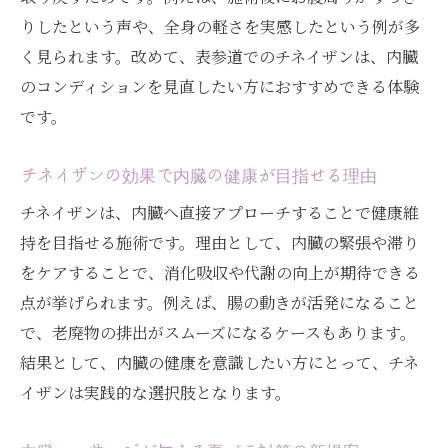
法
りしたという声や、全身の軽さを実感したという例が多
内臓マッサージで元気を取り戻す体験談
く見られます。改めて、表参道でのチネイザンは、内臓
人気の腸もみとチネイザンの違いを考察
のコンディションを見直したい方におすすめできる体験
東京でチネイザンが注目される背景とは
です。
内臓マッサージで健康美を目指す表参道体験
チネイザンの効果で内臓の健康が目指せる理由
内臓マッサージが表参道で女性に支持され
る理由
チネイザンは、内臓へ直接アプローチすることで健康維
持を目指せる施術です。理由として、内臓の緊張や滞り
チネイザンで健康美を実現するポイント
をケアすることで、消化吸収や代謝の向上が期待できる
腸マッサージや腸もみとの効果比較
点が挙げられます。例えば、腸の動きが活発になること
人気の内臓マッサージで得られる実感
で、老廃物の排出がスムーズになるケースもあります。
内臓調整による美容とリラクゼーション効
結果として、内臓の健康を意識したい方にとって、チネ
果
イザンは実践的な選択肢となります。
チネイザン体験者が語る変化と感想
希少なチネイザンを通じた新しい健康管理法