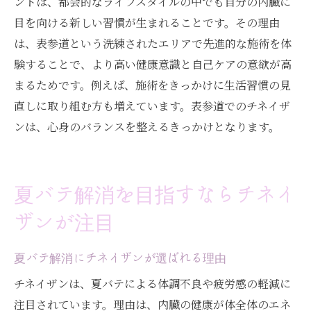
ントは、都会的なライフスタイルの中でも自分の内臓に
用術
目を向ける新しい習慣が生まれることです。その理由
夏の疲労回復にチネイザンを活用する方法
は、表参道という洗練されたエリアで先進的な施術を体
験することで、より高い健康意識と自己ケアの意欲が高
自然志向の方に人気の内臓マッサージ体験
まるためです。例えば、施術をきっかけに生活習慣の見
チネイザンで無理なく健康維持を目指すヒ
直しに取り組む方も増えています。表参道でのチネイザ
ント
ンは、心身のバランスを整えるきっかけとなります。
腸もみ・内臓ケアと組み合わせた夏バテ対
策
プラクティショナーによるケアの安心感と
夏バテ解消を目指すならチネイ
は
ザンが注目
表参道で体験できる新しい夏バテ対策法
内臓調整で快適な夏を過ごすためのポイント
夏バテ解消にチネイザンが選ばれる理由
快適な夏を過ごすための内臓調整術
チネイザンは、夏バテによる体調不良や疲労感の軽減に
チネイザンによる内臓ケアの効果的な受け
注目されています。理由は、内臓の健康が体全体のエネ