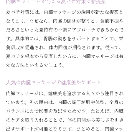
内臓マッサージが与える夏バテ対策の新提案
日本で希少なチネイザンの健康管理法とは
夏バテ対策には、内臓マッサージの活用が新たな提案と
チネイザンで始める新しい内臓ケア習慣
なります。なぜなら、内臓の働きが整うと、食欲不振や
プラクティショナーによる施術の特長と信
だるさといった夏特有の不調にアプローチできるからで
頼感
す。具体的には、胃腸の動きをサポートすることで、栄
養吸収が促進され、体力回復が期待されます。従って、
内臓マッサージが変える日常の健康意識
夏バテを根本から見直したい方に、内臓マッサージは有
腸もみやヘソ周りのケアとの違いとは
効な方法といえるでしょう。
チネイザンで叶える自然な健康維持の秘訣
腸もみとの違いを知るチネイザンの魅力解説
人気の内臓マッサージで健康美をサポート
腸もみとチネイザンの違いを徹底解説
内臓マッサージは、健康美を追求する人々から注目され
内臓マッサージの手法と効果の比較ポイン
ています。その理由は、内臓の調子が肌や体型、全身の
ト
バランスにまで影響を及ぼすためです。たとえば、内臓
東京で体験できるチネイザンの魅力とは
のケアを取り入れることで、体の内側から美しさを引き
チネイザン施術の具体的な流れと実感
出すサポートが可能となります。まとめると、内臓マッ