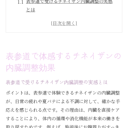
表参道で受けるチネイザン内臓調整の実感
とは
チネイザンの効果で内臓の健康が目指せる
理由
内臓マッサージが与える夏バテ対策の新提
案
表参道で体感するチネイザンの
人気の内臓マッサージで健康美をサポート
内臓調整効果
東京で希少なチネイザン体験の価値
チネイザン施術がもたらす表参道ならでは
表参道で受けるチネイザン内臓調整の実感とは
の変化
ポイントは、表参道で体験できるチネイザンの内臓調整
夏バテ解消を目指すならチネイザンが注目
が、日常の疲れや夏バテによる不調に対して、確かな手
夏バテ解消にチネイザンが選ばれる理由
応えを感じられる点です。その理由は、内臓を直接ケア
表参道で話題のチネイザンと内臓ケア効果
することにより、体内の循環や消化機能が本来の働きを
チネイザン施術で夏のだるさを和らげる方
取り戻すためです。例えば、施術後にお腹周りがすっき