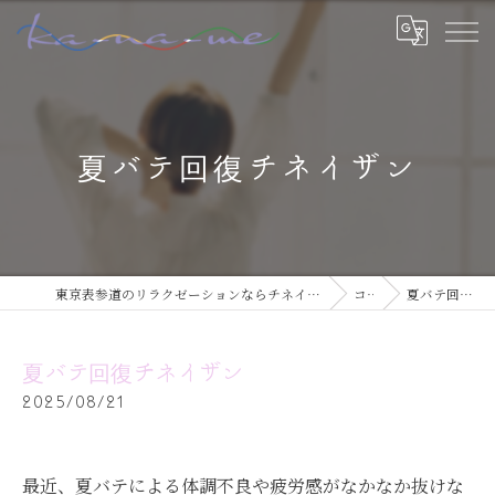
夏バテ回復チネイザン
東京表参道のリラクゼーションならチネイザン / ボディ & マインドケアサロン ka-na-me
コラム
夏バテ回復チネイザン
夏バテ回復チネイザン
2025/08/21
最近、夏バテによる体調不良や疲労感がなかなか抜けな