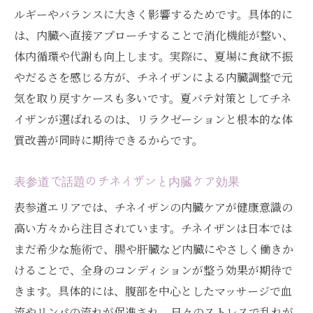
方
ルギーやバランスに大きく影響するためです。具体的に
健康美を保つための内臓マッサージ習慣
は、内臓へ直接アプローチすることで消化機能が整い、
夏バテを防ぐチネイザン施術の魅力
体内循環や代謝も向上します。実際に、夏場に食欲不振
東京でも話題の内臓調整法を体験しよう
やだるさを感じる方が、チネイザンによる内臓調整で元
表参道のチネイザン体験から分かる健康管
気を取り戻すケースも多いです。夏バテ対策としてチネ
理
イザンが選ばれるのは、リラクゼーションと根本的な体
質改善が同時に期待できるからです。
表参道で話題のチネイザンと内臓ケア効果
表参道エリアでは、チネイザンの内臓ケアが健康意識の
高い方々から注目されています。チネイザンは日本では
まだ希少な施術で、腸や肝臓など内臓にやさしく働きか
けることで、全身のコンディションが整う効果が期待で
きます。具体的には、腹部を中心としたマッサージで血
流やリンパの流れが促進され、日々のストレスで乱れが