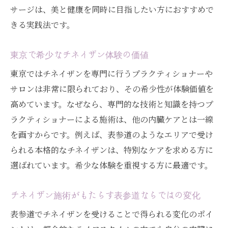
固いお腹やへそ周りケアにチネイザンが有
サージは、美と健康を同時に目指したい方におすすめで
効な理由
きる実践法です。
健康美を引き出すチネイザンの実践ポイン
東京で希少なチネイザン体験の価値
ト
東京ではチネイザンを専門に行うプラクティショナーや
表参道で人気の内臓ケアがもたらす変化とは
サロンは非常に限られており、その希少性が体験価値を
表参道で注目の内臓ケアと健康効果の実際
高めています。なぜなら、専門的な技術と知識を持つプ
チネイザン施術で実感する心身の変化
ラクティショナーによる施術は、他の内臓ケアとは一線
人気の内臓マッサージが選ばれる理由
を画すからです。例えば、表参道のようなエリアで受け
腸もみサロンでは得られないチネイザン体
られる本格的なチネイザンは、特別なケアを求める方に
験
選ばれています。希少な体験を重視する方に最適です。
内臓調整が美容とリラクゼーションに与え
る影響
チネイザン施術がもたらす表参道ならではの変化
東京で話題のチネイザン最新トレンド紹介
表参道でチネイザンを受けることで得られる変化のポイ
自然な方法で夏の疲れをケアするチネイザン活