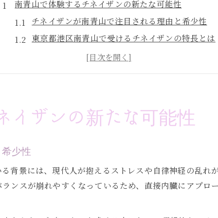
南青山で体験するチネイザンの新たな可能性
チネイザンが南青山で注目される理由と希少性
東京都港区南青山で受けるチネイザンの特長とは
南青山で体験できるチネイザンの施術内容
女性に人気のチネイザン、南青山での魅力
チネイザンが南青山で心身に与える効果
副交感神経と内臓を整えるチネイザンとは
ネイザンの新たな可能性
チネイザンが副交感神経に及ぼす作用
内臓機能を整えるチネイザンの独自手技
と希少性
副交感神経と内臓の関係性を深掘り解説
いる背景には、現代人が抱えるストレスや自律神経の乱れ
チネイザンで自律神経バランスを整える方法
バランスが崩れやすくなっているため、直接内臓にアプロ
内臓ケアとチネイザンの健康効果に注目
心身バランスを支える内臓ケアとチネイザン