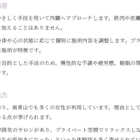
内容
リラクゼーションに繋がるチネイザン施術
やさしく手技を用いて内臓へアプローチします。筋肉や皮
チネイザンが心の緊張を和らげる理由
を加えることはありません。
内臓ケアと感情の関係をチネイザンで探る
チネイザンがもたらす安らぎと心身調整
身体や心の状態に応じて個別に施術内容を調整します。プ
た施術が特徴です。
なぜ副交感神経優位が健康維持に重要なのか
副交感神経優位が健康に及ぼす影響とは
を目的とした手法のため、慢性的な不調や疲労感、睡眠の
です。
チネイザンで副交感神経を整える理由
健康維持に役立つチネイザンの視点
魅力
副交感神経と内臓機能の密接な関係
チネイザンがもたらす健康維持の効果
おり、南青山でも多くの女性が利用しています。理由とし
きる点が挙げられます。
雰囲気のサロンがあり、プライベート空間でリラックスし
持ちが前向きになった」といった体験談も多く寄せられて