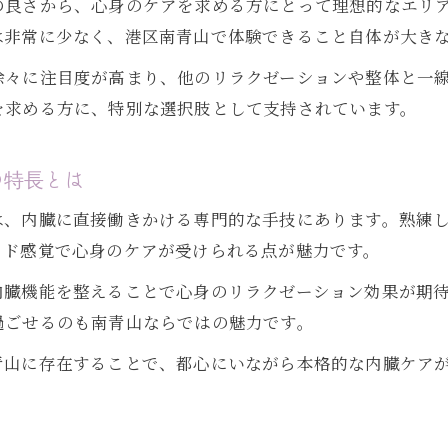
の良さから、心身のケアを求める方にとって理想的なエリ
チネイザンによる心身バランス調整の魅力
は非常に少なく、港区南青山で体験できること自体が大き
内臓ケアがもたらすチネイザンの効果とは
徐々に注目度が高まり、他のリラクゼーションや整体と一
感情と内臓機能を繋ぐチネイザンの役割
を求める方に、特別な選択肢として支持されています。
チネイザンで心身の調和を目指すアプローチ
ストレス緩和に役立つチネイザンの活用法
の特長とは
表参道エリアで注目のチネイザン効果を解説
は、内臓に直接働きかける専門的な手技にあります。熟練
表参道エリアで話題のチネイザン施術とは
イド感覚で心身のケアが受けられる点が魅力です。
表参道のチネイザンがもたらす健康効果
内臓機能を整えることで心身のリラクゼーション効果が期
チネイザン施術で期待される内臓機能の変化
過ごせるのも南青山ならではの魅力です。
表参道でチネイザン体験が人気な理由
青山に存在することで、都心にいながら本格的な内臓ケア
チネイザン効果を表参道で実感する方法
チネイザンが叶える感情の解放とリラクゼーション
チネイザンで感情を解放するメカニズム