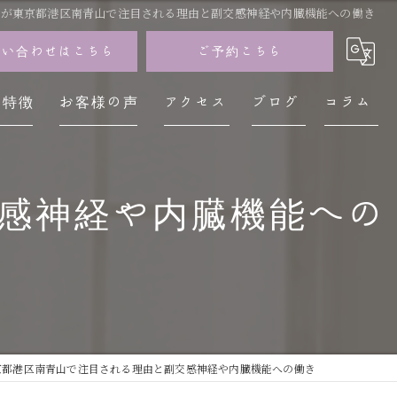
ンが東京都港区南青山で注目される理由と副交感神経や内臓機能への働き
問い合わせはこちら
ご予約こちら
の特徴
お客様の声
アクセス
ブログ
コラム
イザン
感神経や内臓機能への
神経
レス
不調
疲労
京都港区南青山で注目される理由と副交感神経や内臓機能への働き