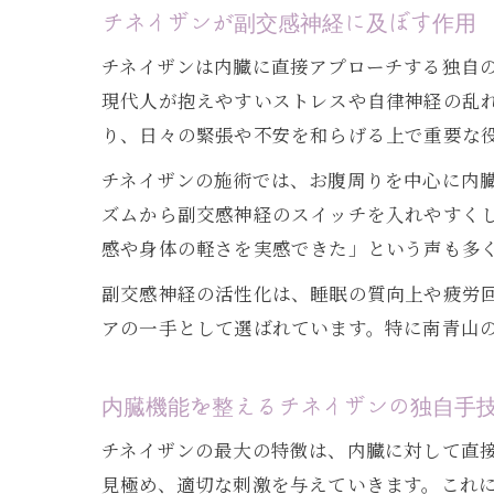
チネイザンが副交感神経に及ぼす作用
チネイザンは内臓に直接アプローチする独自
現代人が抱えやすいストレスや自律神経の乱
り、日々の緊張や不安を和らげる上で重要な
チネイザンの施術では、お腹周りを中心に内
ズムから副交感神経のスイッチを入れやすく
感や身体の軽さを実感できた」という声も多
副交感神経の活性化は、睡眠の質向上や疲労
アの一手として選ばれています。特に南青山
内臓機能を整えるチネイザンの独自手
チネイザンの最大の特徴は、内臓に対して直
見極め、適切な刺激を与えていきます。これ