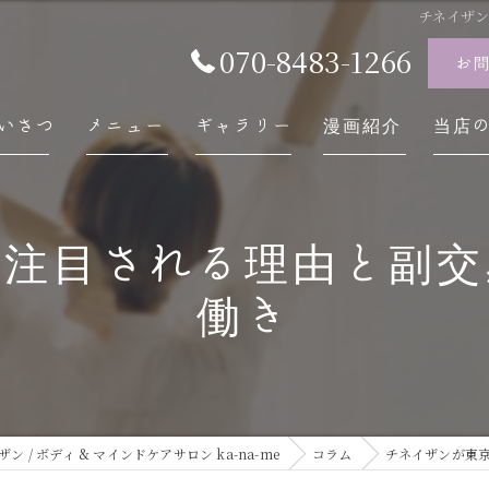
チネイザ
070-8483-1266
お
いさつ
メニュー
ギャラリー
漫画紹介
当店
チネ
で注目される理由と副交
自律
働き
スト
内臓
慢性
/ ボディ & マインドケアサロン ka-na-me
コラム
チネイザンが東