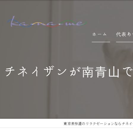
ホーム
代表あ
チネイザンが南青山
東京表参道のリラクゼーションならチネイザン 