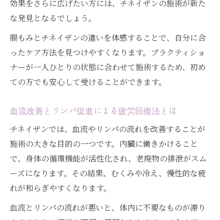
効果をさらに広げたい方には、チネイザンの施術が新た
内臓ケアで老廃物排泄を促すチネイザンの
な発見となるでしょう。
魅力
腸もみとチネイザンの違いを体感することで、自分に合
腸もみと比べたチネイザンのデトックス体
ったケア方法を見つけやすくなります。プラクティショ
感
ナーが一人ひとりの状態に合わせて施術するため、初め
血流改善から始まる心身リフレッシュへの
ての方でも安心して受けることができます。
道
老廃物排泄へ導く内臓アプローチの方法とは
血流改善とリンパ促進による疲労回復法とは
チネイザンで叶える老廃物排泄の新アプロ
チネイザンでは、血流やリンパの流れを改善することが
ーチ
施術の大きな目的の一つです。内臓に働きかけること
内臓ケアが促進する自然なデトックス体験
で、身体の循環機能が活性化され、老廃物の排泄がスム
腸もみとチネイザンの排泄促進力に迫る
ーズになります。その結果、むくみや冷え、慢性的な疲
血流・リンパの改善がもたらす排泄の変化
れが和らぎやすくなります。
老廃物排泄の実感を高めるチネイザンの方
血流とリンパの流れが悪いと、体内に不要なものが滞り
法