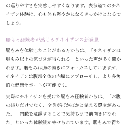
腸もみユーザー注目の表参道発チネイザン体験
の巡りやすさを実感しやすくなります。表参道でのチネ
記
イザン体験は、心も体も軽やかになるきっかけとなるで
しょう。
腸もみ経験者が語るチネイザン体験談
表参道発のチネイザンで感じる新しい変化
腸もみ経験者が感じるチネイザンの新発見
内臓ケアの進化を実感するチネイザンの施
腸もみを体験したことがある方からは、「チネイザンは
術
腸もみ以上の気づきが得られる」といった声が多く聞か
血流改善とリンパ促進が導くリアルな変化
れます。腸もみは腸の働きにフォーカスしていますが、
チネイザンで老廃物排泄を実感する瞬間
チネイザンは腹部全体の内臓にアプローチし、より多角
血流とリンパの流れ促進がもたらすデトックス
的な健康サポートが可能です。
効果
実際にチネイザンを受けた腸もみ経験者からは、「お腹
チネイザンで血流とリンパを活性化する方
の張りだけでなく、全身がぽかぽかと温まる感覚があっ
法
た」「内臓を意識することで気持ちまで前向きになれ
デトックス効果に注目集まるチネイザン施
た」といった体験談が寄せられています。腸もみで得た
術