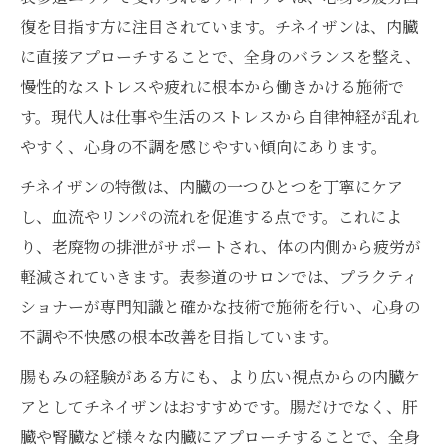
内臓ケアの新常識としてのチネイザン体験
復を目指す方に注目されています。チネイザンは、内臓
腸もみユーザーが注目すべきチネイザンの
に直接アプローチすることで、全身のバランスを整え、
魅力
慢性的なストレスや疲れに根本から働きかける施術で
血流とリンパに働きかけるチネイザン効果
す。現代人は仕事や生活のストレスから自律神経が乱れ
内臓ケア初心者にもおすすめのチネイザン
やすく、心身の不調を感じやすい傾向にあります。
心身のバランス回復に導くチネイザンの魅力
チネイザンの特徴は、内臓の一つひとつを丁寧にケア
チネイザンが心身バランス回復に支持され
し、血流やリンパの流れを促進する点です。これによ
る理由
り、老廃物の排泄がサポートされ、体の内側から疲労が
内臓へ丁寧に働きかけるチネイザンの特長
軽減されていきます。表参道のサロンでは、プラクティ
腸もみ愛用者が体感するチネイザンの奥深
ショナーが専門知識と確かな技術で施術を行い、心身の
さ
不調や不快感の根本改善を目指しています。
血流とリンパを整えるチネイザンの施術法
腸もみの経験がある方にも、より広い視点からの内臓ケ
チネイザンで心と体の調和を手に入れる方
アとしてチネイザンはおすすめです。腸だけでなく、肝
法
臓や腎臓など様々な内臓にアプローチすることで、全身