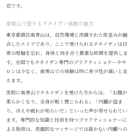
美しい腹部を目指す女性へ贈る選択肢
在です。
チネイザンで叶える理想のフラットお腹
南青山で受けるチネイザン体験の魅力
美容と健康を両立する内臓ケアのコツ
内臓下垂改善は美しい姿勢づくりから
東京都港区南青山は、自然環境と洗練された街並みが融
合したエリアであり、ここで受けられるチネイザンは日
継続的ケアがもたらす腹部の変化
常の喧騒を忘れ、身体と向き合う貴重な時間を提供しま
自分らしい美しさを引き出すチネイザン
す。全国でもチネイザン専門のプラクティショナーやサ
チネイザン施術の希少性とその理由
ロンは少なく、南青山での体験は特に希少性が高いと言
チネイザン専門プラクティショナーの特徴
えます。
日本では希少なチネイザン施術の魅力
実際に南青山でチネイザンを受けた方からは、「お腹が
なぜチネイザンは注目されているのか
柔らかくなり、全身が軽く感じられる」「内臓が温ま
内臓下垂改善に特化したケア方法を解説
り、冷えや疲れが和らいだ」といった声が寄せられてい
他施術との違いを知るチネイザンの強み
ます。専門的な知識と技術を持つプラクティショナーに
よる施術は、表面的なマッサージでは届かない内臓への