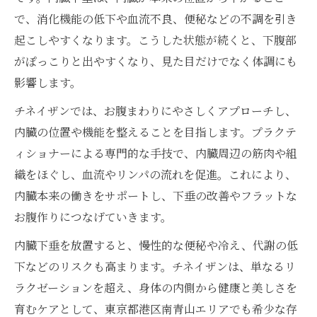
ポッコリ下腹部と決別する新習慣
で、消化機能の低下や血流不良、便秘などの不調を引き
チネイザンで日常に取り入れる内臓ケア
起こしやすくなります。こうした状態が続くと、下腹部
がぽっこりと出やすくなり、見た目だけでなく体調にも
ポッコリ下腹部を防ぐ生活習慣の見直し
影響します。
内臓下垂を改善するセルフケアのポイント
チネイザンと相性の良い日々の過ごし方
チネイザンでは、お腹まわりにやさしくアプローチし、
内臓の位置や機能を整えることを目指します。プラクテ
お腹ケアと健康美の両立を叶える秘訣
ィショナーによる専門的な手技で、内臓周辺の筋肉や組
表参道で体験する内臓ケアの魅力
織をほぐし、血流やリンパの流れを促進。これにより、
表参道で受けるチネイザンの独自アプロー
内臓本来の働きをサポートし、下垂の改善やフラットな
チ
お腹作りにつなげていきます。
内臓ケアがもたらす身体と心の変化とは
内臓下垂を放置すると、慢性的な便秘や冷え、代謝の低
チネイザン体験者が語るお腹の変化事例
下などのリスクも高まります。チネイザンは、単なるリ
トレンドの表参道エリアで選ばれる理由
ラクゼーションを超え、身体の内側から健康と美しさを
内臓下垂ケアが注目される背景を解説
育むケアとして、東京都港区南青山エリアでも希少な存