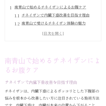
南青山で始めるチネイザンによるお腹ケア
チネイザンで内臓下垂改善を目指す理由
南青山で受けるチネイザン体験の魅力
内臓ケアがポッコリ下腹部に与える変化
チネイザンの施術でお腹が変わる理由
表参道エリアで選ばれるチネイザンとは
内臓下垂ならチネイザンがサポート
南青山で始めるチネイザンによ
チネイザンが内臓下垂に働きかける仕組み
るお腹ケア
身体の内側からお腹を整えるチネイザン効
果
チネイザンで内臓下垂改善を目指す理由
ポッコリ下腹部解消に必要な内臓ケアとは
チネイザンは、内臓下垂によるポッコリとした下腹部の
チネイザンの専門性がもたらすメリット
悩みを根本から改善したい方に注目されている施術方法
内臓下垂改善で得られる美容と健康の変化
です。内臓下垂は、内臓が本来の位置から下がること