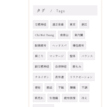
タグ
Tags
交感神経
適正体重
東京
港区
Chi Nei Tsang
南青山
氣内臓
眼精疲労
ヘッドスパ
慢性疲労
肩こり
マッサージ
整体
バランス
副交感神経
自律神経
腸もみ
チネイザン
表参道
リラクゼーション
便秘
腸活
不眠
腰痛
不調
肌荒れ
生理痛
疲労回復
冷え