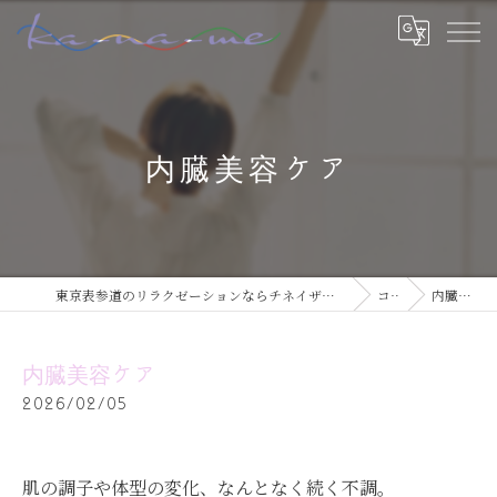
内臓美容ケア
東京表参道のリラクゼーションならチネイザン / ボディ & マインドケアサロン ka-na-me
コラム
内臓美容ケア
内臓美容ケア
2026/02/05
肌の調子や体型の変化、なんとなく続く不調。