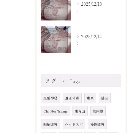
2025/12/18
:
2025/12/14
:
タグ
Tags
交感神経
適正体重
東京
港区
Chi Nei Tsang
南青山
氣内臓
眼精疲労
ヘッドスパ
慢性疲労