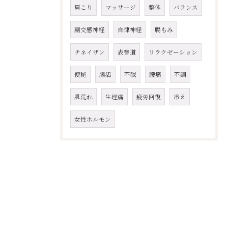
肩こり
マッサージ
整体
バランス
副交感神経
自律神経
腸もみ
チネイザン
表参道
リラクゼーション
便秘
腸活
不眠
腰痛
不調
肌荒れ
生理痛
疲労回復
冷え
女性ホルモン