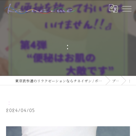
：
東京表参道のリラクゼーションならチネイザン / ボディ & マインドケアサロン ka-na-me
ブログ
：
：
2024/04/05