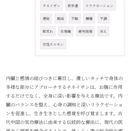
チネイザン
表参道
リラクゼーション
便秘
腸活
不眠
腰痛
不調
肌荒れ
生理痛
疲労回復
冷え
女性ホルモン
内臓と感情の結びつきに着目し、優しいタッチで身体の
多様な部分にアプローチするチネイザンは、お腹に作用
するだけでなく、全身に深い影響を与える療法です。内
臓のバランスを整え、心身の調和と深いリラクゼーショ
ンを促進し、生き生きとした感覚を呼び覚まします。古
代中国の気功療法に由来する伝統的な療法に、現代の医
学や心理学を融合することで、体・心・魂の総合的な癒