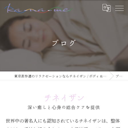
ブログ
東京表参道のリラクゼーションならチネイザン / ボディ & マインドケアサロン ka-na-me
ブログ
チネイザン
深い癒しと心身の総合ケアを提供
世界中の著名人にも認知されているチネイザンは、整体