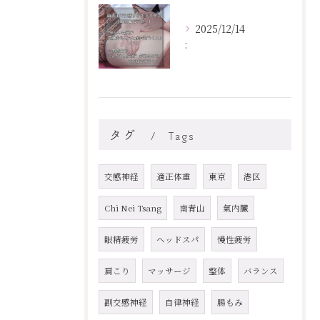
2025/12/14
:
タグ
Tags
交感神経
適正体重
東京
港区
Chi Nei Tsang
南青山
氣内臓
眼精疲労
ヘッドスパ
慢性疲労
肩こり
マッサージ
整体
バランス
副交感神経
自律神経
腸もみ