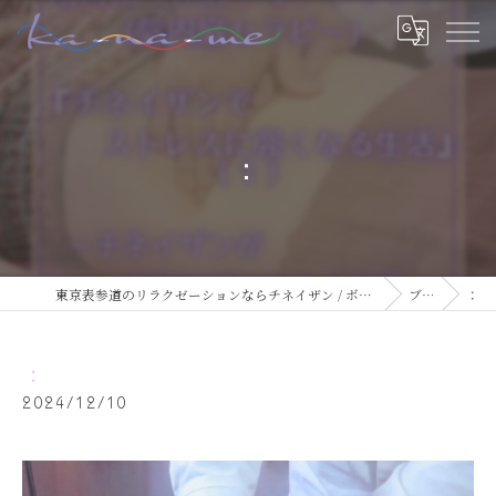
：
東京表参道のリラクゼーションならチネイザン / ボディ & マインドケアサロン ka-na-me
ブログ
：
：
2024/12/10