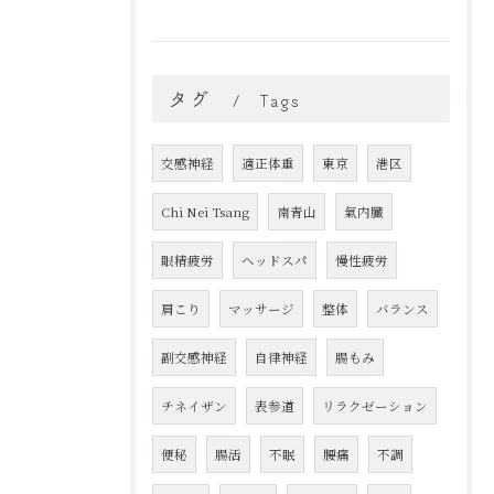
タグ
Tags
交感神経
適正体重
東京
港区
Chi Nei Tsang
南青山
氣内臓
眼精疲労
ヘッドスパ
慢性疲労
肩こり
マッサージ
整体
バランス
副交感神経
自律神経
腸もみ
チネイザン
表参道
リラクゼーション
便秘
腸活
不眠
腰痛
不調