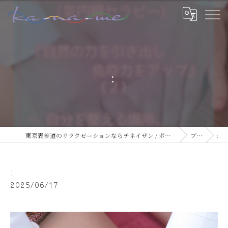
:
東京表参道のリラクゼーションならチネイザン / ボディ & マインドケアサロン ka-na-me
ブログ
:
:
2025/06/17