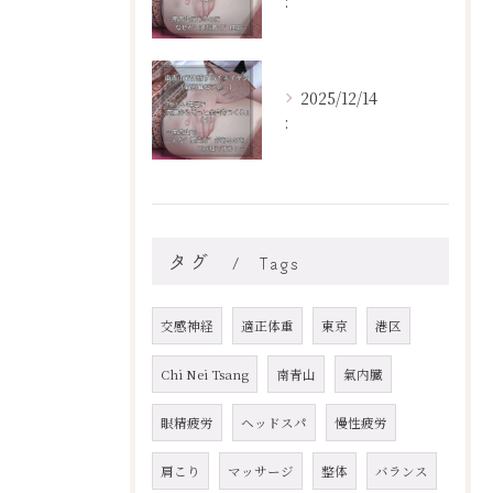
:
2025/12/14
:
タグ
Tags
交感神経
適正体重
東京
港区
Chi Nei Tsang
南青山
氣内臓
眼精疲労
ヘッドスパ
慢性疲労
肩こり
マッサージ
整体
バランス