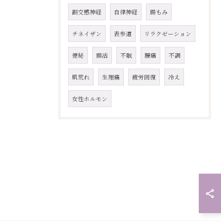
副交感神経
自律神経
腸もみ
チネイザン
表参道
リラクゼーション
便秘
腸活
不眠
腰痛
不調
肌荒れ
生理痛
疲労回復
冷え
女性ホルモン