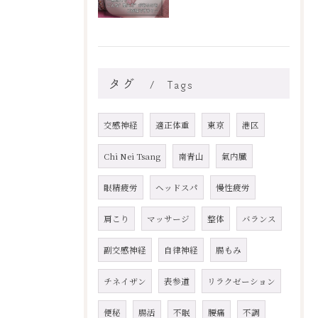
タグ
Tags
交感神経
適正体重
東京
港区
Chi Nei Tsang
南青山
氣内臓
眼精疲労
ヘッドスパ
慢性疲労
肩こり
マッサージ
整体
バランス
副交感神経
自律神経
腸もみ
チネイザン
表参道
リラクゼーション
便秘
腸活
不眠
腰痛
不調