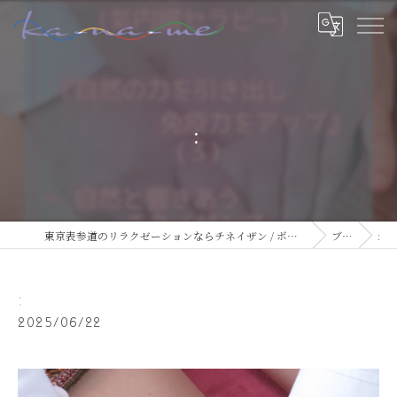
:
東京表参道のリラクゼーションならチネイザン / ボディ & マインドケアサロン ka-na-me
ブログ
:
:
2025/06/22