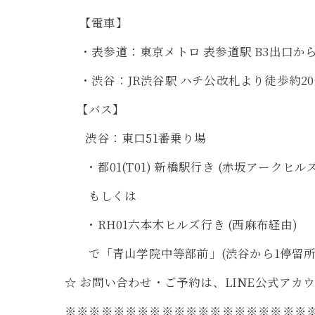
【電車】
・表参道：東京メトロ 表参道駅 B3出口から徒歩
・渋谷：JR渋谷駅 ハチ公改札より徒歩約20分 (
【バス】
渋谷：東口51番乗り場
・都01(T01) 新橋駅行き (赤坂アークヒル
もしくは
・RH01六本木ヒルズ行き (西麻布経由)
で「青山学院中等部前」(渋谷から1停留所目
☆ お問い合わせ・ご予約は、LINE公式ア
※※※※※※※※※※※※※※※※※※※※