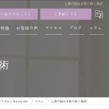
心身の悩みを取り除く施術
問い合わせはこちら
ご予約こちら
の特徴
お客様の声
アクセス
ブログ
コラム
イザン
神経
術
レス
不調
疲労
サロン ka-na-me
コラム
心身の悩みを取り除く施術