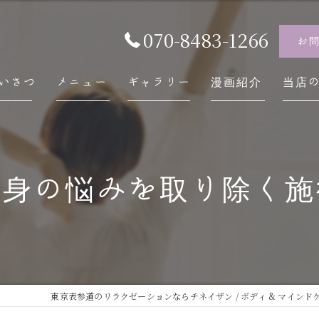
070-8483-1266
お
いさつ
メニュー
ギャラリー
漫画紹介
当店
チネ
自律
心身の悩みを取り除く施
スト
内臓
慢性
東京表参道のリラクゼーションならチネイザン / ボディ & マインドケア