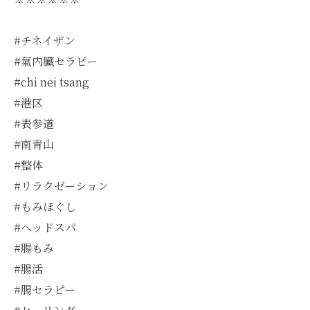
#チネイザン
#氣内臓セラピー
#chi nei tsang
#港区
#表参道
#南青山
#整体
#リラクゼーション
#もみほぐし
#ヘッドスパ
#腸もみ
#腸活
#腸セラピー