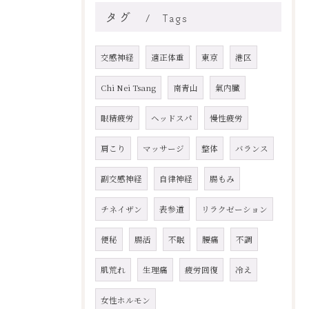
タグ
Tags
交感神経
適正体重
東京
港区
Chi Nei Tsang
南青山
氣内臓
眼精疲労
ヘッドスパ
慢性疲労
肩こり
マッサージ
整体
バランス
副交感神経
自律神経
腸もみ
チネイザン
表参道
リラクゼーション
便秘
腸活
不眠
腰痛
不調
肌荒れ
生理痛
疲労回復
冷え
女性ホルモン