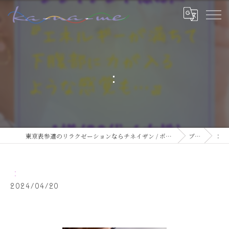
：
東京表参道のリラクゼーションならチネイザン / ボディ & マインドケアサロン ka-na-me
ブログ
：
：
2024/04/20