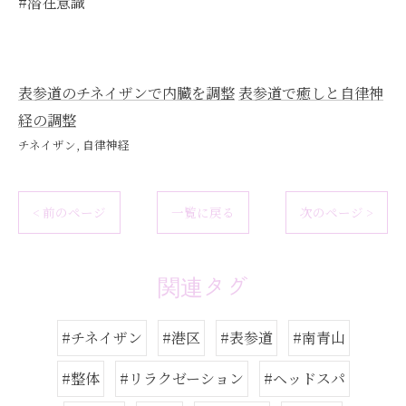
#潜在意識
表参道のチネイザンで内臓を調整
表参道で癒しと自律神
経の調整
チネイザン
自律神経
< 前のページ
一覧に戻る
次のページ >
関連タグ
#チネイザン
#港区
#表参道
#南青山
#整体
#リラクゼーション
#ヘッドスパ