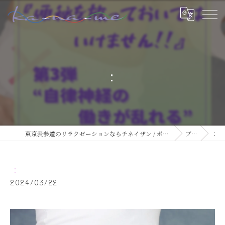
：
東京表参道のリラクゼーションならチネイザン / ボディ & マインドケアサロン ka-na-me
ブログ
：
：
2024/03/22