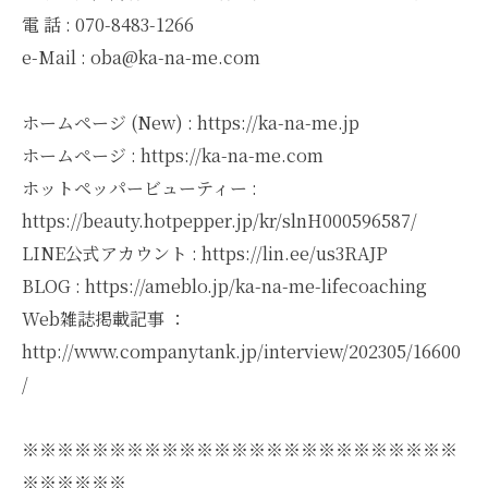
電 話 : 070-8483-1266
e-Mail : oba@ka-na-me.com
ホームページ (New) : https://ka-na-me.jp
ホームページ : https://ka-na-me.com
ホットペッパービューティー :
https://beauty.hotpepper.jp/kr/slnH000596587/
LINE公式アカウント : https://lin.ee/us3RAJP
BLOG : https://ameblo.jp/ka-na-me-lifecoaching
Web雑誌掲載記事 ：
http://www.companytank.jp/interview/202305/16600
/
※※※※※※※※※※※※※※※※※※※※※※※※※
※※※※※※