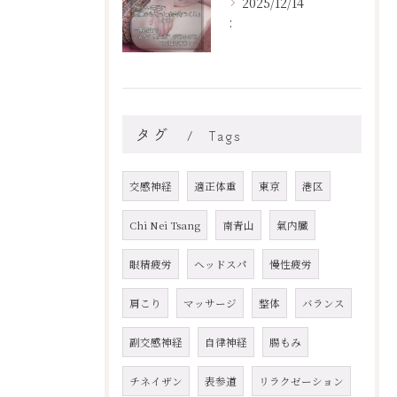
2025/12/14
:
タグ
Tags
交感神経
適正体重
東京
港区
Chi Nei Tsang
南青山
氣内臓
眼精疲労
ヘッドスパ
慢性疲労
肩こり
マッサージ
整体
バランス
副交感神経
自律神経
腸もみ
チネイザン
表参道
リラクゼーション