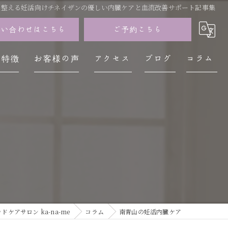
を整える妊活向けチネイザンの優しい内臓ケアと血流改善サポート記事集
問い合わせはこちら
ご予約こちら
の特徴
お客様の声
アクセス
ブログ
コラム
イザン
神経
レス
不調
疲労
ケアサロン ka-na-me
コラム
南青山の妊活内臓ケア