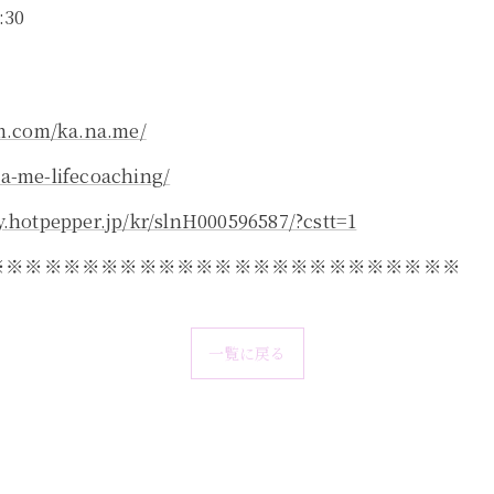
30
m.com/ka.na.me/
na-me-lifecoaching/
y.hotpepper.jp/kr/slnH000596587/?cstt=1
※※※※※※※※※※※※※※※※※※※※※※※※※
一覧に戻る