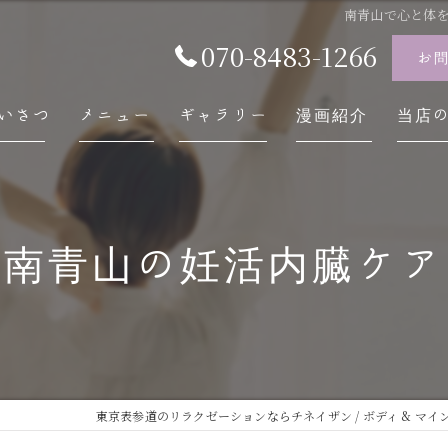
南青山で心と体
070-8483-1266
お
いさつ
メニュー
ギャラリー
漫画紹介
当店
チネ
自律
南青山の妊活内臓ケア
スト
内臓
慢性
東京表参道のリラクゼーションならチネイザン / ボディ & マインド