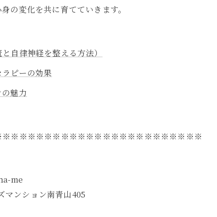
心身の変化を共に育てていきます。
流と自律神経を整える方法）
セラピーの効果
ンの魅力
※※※※※※※※※※※※※※※※※※※※※※※※※
a-me
オンズマンション南青山405